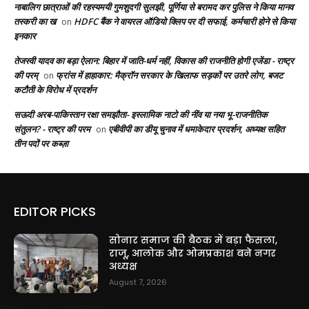
नाबालिग छात्राओं की रहस्यमयी गुमशुदगी सुलझी, पूर्णिया से बरामद कर पुलिस ने किया मानव
तस्करी का ख
HDFC बैंक ने वायरल ऑडियो क्लिप पर दी सफाई, कर्मचारी होने से किया
on
इनकार
तेजस्वी यादव का बड़ा ऐलान: बिहार में जाति-धर्म नहीं, विकास की राजनीति होगी एजेंडा - राष्ट्र
की परम्
फ्रांस में हाहाकार: मैक्रॉन सरकार के खिलाफ सड़कों पर उतरे लोग, बजट
on
कटौती के विरोध में प्रदर्शन
सऊदी अरब-पाकिस्तान रक्षा समझौता- इस्लामिक नाटो की नींव या नया भू-राजनीतिक
संतुलन? - राष्ट्र की परम
एबीवीपी का डीयू चुनाव में धमाकेदार प्रदर्शन, अध्यक्ष सहित
on
तीन पदों पर कब्ज़ा
EDITOR PICKS
सोनार समाज की बैठक में बड़ा फैसला,
राजू, आलोक और ओमप्रकाश बने नगर
अध्यक्ष
August 7, 2026