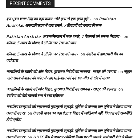
RECENT COMMENTS
बृज भूषण शरण सिंह का बड़ा बयान: “मेरे हाथ से एक हत्या हुई” -
Pakistan
on
Airstrike: अफगानिस्तान में पाक हमले, 7 ठिकानों को बनाया निशाना
Pakistan Airstrike: अफगानिस्तान में पाक हमले, 7 ठिकानों को बनाया निशाना -
on
बलिया: 5 लाख के विवाद ने ली किन्नर रेखा की जान
बलिया: 5 लाख के विवाद ने ली किन्नर रेखा की जान -
देवरिया में झपटमारी गैंग का
on
पर्दाफाश
नक्सलियों के खात्मे की ओर बिहार, कुख्यात गिरोहों का सफाया - राष्ट्र की परम्परा
स्कूल
on
जाते समय कंबाइन की चपेट में आए भाई-बहन की दर्दनाक मौत से गांव में मातम
नक्सलियों के खात्मे की ओर बिहार, कुख्यात गिरोहों का सफाया - राष्ट्र की परम्परा
on
देवरिया की बेटी पल्लवी राय ने रचा इतिहास
नाबालिग छात्राओं की रहस्यमयी गुमशुदगी सुलझी, पूर्णिया से बरामद कर पुलिस ने किया मानव
तस्करी का ख
तेजस्वी यादव का बड़ा ऐलान: बिहार में जाति-धर्म नहीं, विकास की राजनीति
on
होगी एजेंडा
नाबालिग छात्राओं की रहस्यमयी गुमशुदगी सुलझी, पूर्णिया से बरामद कर पुलिस ने किया मानव
तस्करी का ख
HDFC बैंक ने वायरल ऑडियो क्लिप पर दी सफाई, कर्मचारी होने से किया
on