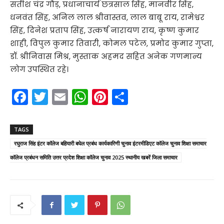
सतीश चंद्र गौड़, प्रधानाचार्य छत्रसाल सिंह, मानवीर सिंह,
धनवंत सिंह, अनिल लाल श्रीवास्तव, लाल बाबू राय, रामेश्वर
सिंह, दिनेश प्रताप सिंह, उत्कर्ष नारायण राय, कृष्ण कुमार
शाही, विपुल कुमार तिवारी, कोमल पटेल, प्रमोद कुमार गुप्ता,
डॉ. श्रीनिवास मिश्र, मुस्ताक अहमद सहित अनेक गणमान्य
लोग उपस्थित रहे।
F
T
E
W
Pi
S
a
w
m
h
nt
h
c
itt
ai
a
er
ar
TAGS
e
er
l
ts
e
e
रघुराज सिंह इंटर कॉलेज बहियारी बघेल प्रबंध कार्यकारिणी चुनाव इंटरमीडिएट कॉलेज चुनाव शिक्षा समाचार
b
A
st
कॉलेज प्रबंधन समिति उत्तर प्रदेश शिक्षा कॉलेज चुनाव 2025 स्थानीय खबरें जिला समाचार
o
p
o
p
k