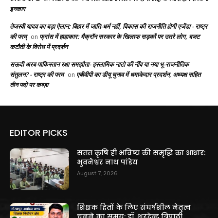
इनकार
तेजस्वी यादव का बड़ा ऐलान: बिहार में जाति-धर्म नहीं, विकास की राजनीति होगी एजेंडा - राष्ट्र
की परम्
फ्रांस में हाहाकार: मैक्रॉन सरकार के खिलाफ सड़कों पर उतरे लोग, बजट
on
कटौती के विरोध में प्रदर्शन
सऊदी अरब-पाकिस्तान रक्षा समझौता- इस्लामिक नाटो की नींव या नया भू-राजनीतिक
संतुलन? - राष्ट्र की परम
एबीवीपी का डीयू चुनाव में धमाकेदार प्रदर्शन, अध्यक्ष सहित
on
तीन पदों पर कब्ज़ा
EDITOR PICKS
सतत कृषि ही भविष्य की समृद्धि का आधार:
भुवनेश्वर नाथ पांडेय
August 7, 2026
शिक्षक हितों के लिए संघर्षशील नेतृत्व
चुनने का समय: डॉ. शरदेन्दु त्रिपाठी