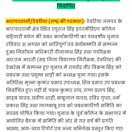
निर्वाचित
भाटपाररानी/देवरिया (राष्ट्र की परम्परा)
। देवरिया जनपद के
भाटपाररानी क्षेत्र स्थित रघुराज सिंह इंटरमीडिएट कॉलेज
बहियारी बघेल की प्रबंध कार्यकारिणी का पंचवर्षीय चुनाव
रविवार 31 अगस्त को शांतिपूर्ण एवं सर्वसम्मति से सम्पन्न
हुआ। निर्वाचन अधिकारी दीनानाथ सिंह तथा पर्यवेक्षक
आर.एन. भारती (सह जिला विद्यालय निरीक्षक, देवरिया) की
देखरेख में सम्पन्न हुए चुनाव में राघवेंद्र वीर विक्रम सिंह को
प्रबंधक तथा प्रद्युम्न शाही को अध्यक्ष चुना गया। इसके
अतिरिक्त मुन्ना कुमार प्रसाद उपाध्यक्ष, शिव प्रसाद उप प्रबंधक
निर्वाचित हुए। वहीं डॉ. पवन कुमार राय, राणा प्रताप सिंह,
साहब यादव, प्रवीण शाही, बाबूलाल यादव, रविंद्र गुप्ता, धर्म
प्रकाश सिंह तथा लालबाबू राय को प्रबंधकारिणी समिति का
सदस्य घोषित किया गया। चुनाव के पूर्व कॉलेज के सभागार में
आयोजित बैठक में समिति की ओर से गत वर्ष की प्रगति
आख्या, आय-व्यय रिपोर्ट एवं अन्य अभिलेख प्रस्तुत किए गए।