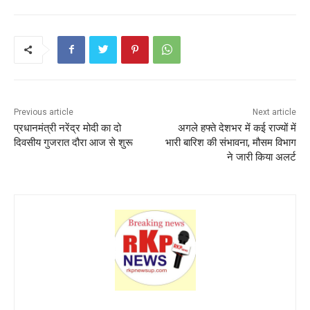
c
itt
ai
a
er
ar
e
er
l
ts
e
e
b
A
st
o
p
o
p
k
Previous article
Next article
प्रधानमंत्री नरेंद्र मोदी का दो
अगले हफ्ते देशभर में कई राज्यों में
दिवसीय गुजरात दौरा आज से शुरू
भारी बारिश की संभावना, मौसम विभाग
ने जारी किया अलर्ट