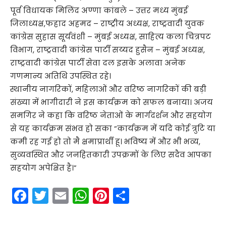
पूर्व विधायक मिलिंद अण्णा कांबले – उत्तर मध्य मुंबई
जिलाध्यक्ष,फहाद अहमद – राष्ट्रीय अध्यक्ष, राष्ट्रवादी युवक
कांग्रेस सुहास सूर्यवंशी – मुंबई अध्यक्ष, साहित्य कला चित्रपट
विभाग, राष्ट्रवादी कांग्रेस पार्टी सय्यद हुसैन – मुंबई अध्यक्ष,
राष्ट्रवादी कांग्रेस पार्टी सेवा दल इसके अलावा अनेक
गणमान्य अतिथि उपस्थित रहे।
स्थानीय नागरिकों, महिलाओं और वरिष्ठ नागरिकों की बड़ी
संख्या में भागीदारी ने इस कार्यक्रम को सफल बनाया। अजय
समगिर ने कहा कि वरिष्ठ नेताओं के मार्गदर्शन और सहयोग
से यह कार्यक्रम संभव हो सका “कार्यक्रम में यदि कोई त्रुटि या
कमी रह गई हो तो मै क्षमाप्रार्थी हू। भविष्य में और भी भव्य,
सुव्यवस्थित और जनहितकारी उपक्रमों के लिए सदैव आपका
सहयोग अपेक्षित है।”
F
T
E
W
Pi
S
a
w
m
h
nt
h