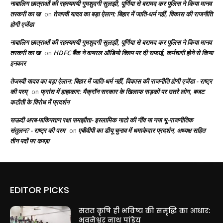
नाबालिग छात्राओं की रहस्यमयी गुमशुदगी सुलझी, पूर्णिया से बरामद कर पुलिस ने किया मानव
तस्करी का ख
तेजस्वी यादव का बड़ा ऐलान: बिहार में जाति-धर्म नहीं, विकास की राजनीति
on
होगी एजेंडा
नाबालिग छात्राओं की रहस्यमयी गुमशुदगी सुलझी, पूर्णिया से बरामद कर पुलिस ने किया मानव
तस्करी का ख
HDFC बैंक ने वायरल ऑडियो क्लिप पर दी सफाई, कर्मचारी होने से किया
on
इनकार
तेजस्वी यादव का बड़ा ऐलान: बिहार में जाति-धर्म नहीं, विकास की राजनीति होगी एजेंडा - राष्ट्र
की परम्
फ्रांस में हाहाकार: मैक्रॉन सरकार के खिलाफ सड़कों पर उतरे लोग, बजट
on
कटौती के विरोध में प्रदर्शन
सऊदी अरब-पाकिस्तान रक्षा समझौता- इस्लामिक नाटो की नींव या नया भू-राजनीतिक
संतुलन? - राष्ट्र की परम
एबीवीपी का डीयू चुनाव में धमाकेदार प्रदर्शन, अध्यक्ष सहित
on
तीन पदों पर कब्ज़ा
EDITOR PICKS
सतत कृषि ही भविष्य की समृद्धि का आधार:
भुवनेश्वर नाथ पांडेय