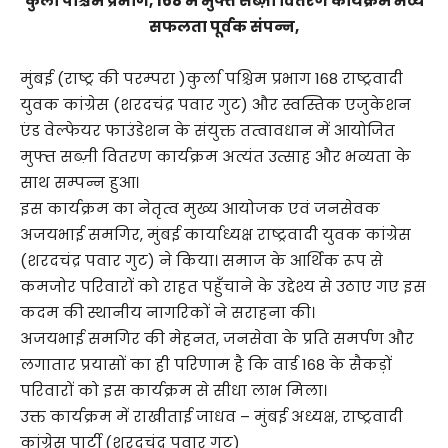
कुर्ला पश्चिम प्रभाग, 168 मे मुफ्त सब्ज़ी वितरण कार्यक्रम भव्य
सफलता पूर्वक संपन्न,
मुंबई (राष्ट्र की परम्परा )कुर्ला पश्चिम प्रभाग 168 राष्ट्रवादी
युवक कांग्रेस (शरदचंद्र पवार गुट) और स्वस्तिक एजुकेशन
एंड वेल्फेयर फाउंडेशन के संयुक्त तत्वावधान में आयोजित
मुफ्त सब्ज़ी वितरण कार्यक्रम अत्यंत उत्साह और भव्यता के
साथ सम्पन्न हुआ।
इस कार्यक्रम का नेतृत्व मुख्य आयोजक एवं जनसेवक
अजयभाई समगिर, मुंबई कार्याध्यक्ष राष्ट्रवादी युवक कांग्रेस
(शरदचंद्र पवार गुट) ने किया। समाज के आर्थिक रूप से
कमजोर परिवारों को राहत पहुँचाने के उद्देश्य से उठाए गए इस
कदम की स्थानीय नागरिकों ने सराहना की।
अजयभाई समगिर की मेहनत, जनसेवा के प्रति समर्पण और
लगातार प्रयासों का ही परिणाम है कि वार्ड 168 के सैकड़ों
परिवारों को इस कार्यक्रम से सीधा लाभ मिला।
उक्त कार्यक्रम में राखीताई जाधव – मुंबई अध्यक्ष, राष्ट्रवादी
कांग्रेस पार्टी (शरदचंद्र पवार गुट)