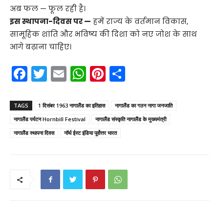
अब फल — फूल रही है।
इस स्थापना-दिवस पर —
हमें राज्य के वर्तमान विकास,
सामूहिक शांति और भविष्य की दिशा को नए जोश के साथ
आगे बढ़ाना चाहिए।
F
T
E
W
Pi
S
a
w
m
h
nt
h
c
itt
ai
a
er
ar
TAGS
1 दिसंबर 1963 नागालैंड का इतिहास
नागालैंड का गठन नागा जनजाति
e
er
l
ts
e
e
नागालैंड पर्यटन Hornbill Festival
नागालैंड संस्कृति नागालैंड के मुख्यमंत्री
b
A
st
नागालैंड स्थापना दिवस
नॉर्थ ईस्ट इंडिया पूर्वोत्तर भारत
o
p
o
p
k