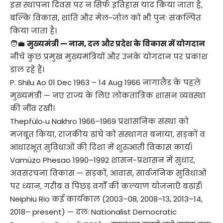
इस स्थापना दिवस पर न सिर्फ इतिहास याद किया जाता है,
बल्कि विकास, शांति और मेल-जोल को भी पुनः संकल्पित
किया जाता है।
🧑‍💼
मुख्यमंत्री — नाम, दल और प्रदेश के विकास में योगदान
नीचे कुछ प्रमुख मुख्यमंत्रियों और उनके योगदान पर प्रकाश
डाल रहे हैं।
P. Shilu Ao 01 Dec 1963 – 14 Aug 1966 नागालैंड के पहले
मुख्यमंत्री — नए राज्य के लिए लोकतांत्रिक शासन व्यवस्था
की नींव रखी।
Thepfülo‑u Nakhro 1966–1969 प्रशासनिक संस्था को
मजबूत किया, राजकीय ढांचे को संस्थागत बनाया, सड़कों व
आधारभूत सुविधाओं की दिशा में शुरुआती विकास कार्य।
Vamüzo Phesao 1990–1992 शासन-प्रशासन में सुधार,
अवसंरचना विकास — सड़कों, आवास, सार्वजनिक सुविधाओं
पर ध्यान, गरीब व पिछड़ वर्गों की कल्याण योजनाएँ बढ़ाईं।
Neiphiu Rio कई कार्यकाल (2003–08, 2008–13, 2013–14,
2018– present) — दल: Nationalist Democratic