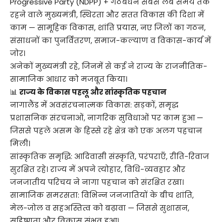
Progressive Party (NDPP) + गठबंधन सबसे लंबे समय तक
रहने वाले मुख्यमंत्री, स्थिरता और सतत विकास की दिशा में
काम — सामूहिक विकास, शांति प्रयास, नए जिलों का गठन,
संसाधनों का पुनर्वितरण, समाज-कल्याण व विकास-कार्य में
जोर।
अनेकों मुख्यमंत्री रहे, जिनमें से कई ने राज्य के राजनीतिक-
सामाजिक आधार को मजबूत किया।
📊
राज्य के विकास पहलू और सांस्कृतिक पहचान
नागालैंड में अवसंरचनात्मक विकास: सड़कों, समृद्ध
प्रशासनिक संरचनाओं, नागरिक सुविधाओं पर काम हुआ —
जिससे पहले असम के हिस्से रहे क्षेत्र को एक अलग पहचान
मिली।
सांस्कृतिक समृद्धि: आदिवासी संस्कृति, परंपराएँ, रीति-रिवाज
सुरक्षित रहे। राज्य में अपने त्योहार, विधि-व्यवहार और
जनजातीय परिचय ने नागा पहचान को संरक्षित रखा।
सामाजिक समरसता: विभिन्न जनजातियों के बीच शांति,
मेल-जोल व सहअस्तित्व को बढ़ावा — जिससे सुशासन,
सहिष्णुता और विकास संभव हुआ।