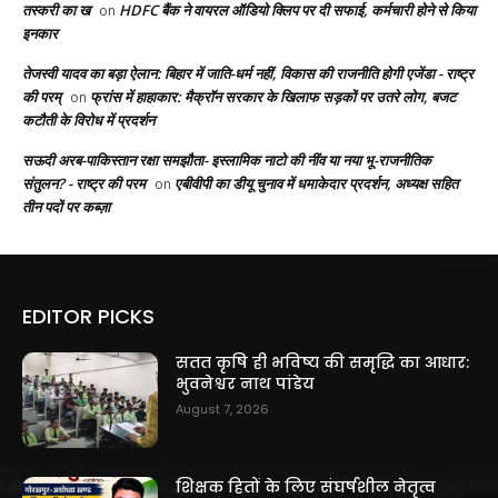
तस्करी का ख
HDFC बैंक ने वायरल ऑडियो क्लिप पर दी सफाई, कर्मचारी होने से किया
on
इनकार
तेजस्वी यादव का बड़ा ऐलान: बिहार में जाति-धर्म नहीं, विकास की राजनीति होगी एजेंडा - राष्ट्र
की परम्
फ्रांस में हाहाकार: मैक्रॉन सरकार के खिलाफ सड़कों पर उतरे लोग, बजट
on
कटौती के विरोध में प्रदर्शन
सऊदी अरब-पाकिस्तान रक्षा समझौता- इस्लामिक नाटो की नींव या नया भू-राजनीतिक
संतुलन? - राष्ट्र की परम
एबीवीपी का डीयू चुनाव में धमाकेदार प्रदर्शन, अध्यक्ष सहित
on
तीन पदों पर कब्ज़ा
EDITOR PICKS
सतत कृषि ही भविष्य की समृद्धि का आधार:
भुवनेश्वर नाथ पांडेय
August 7, 2026
शिक्षक हितों के लिए संघर्षशील नेतृत्व