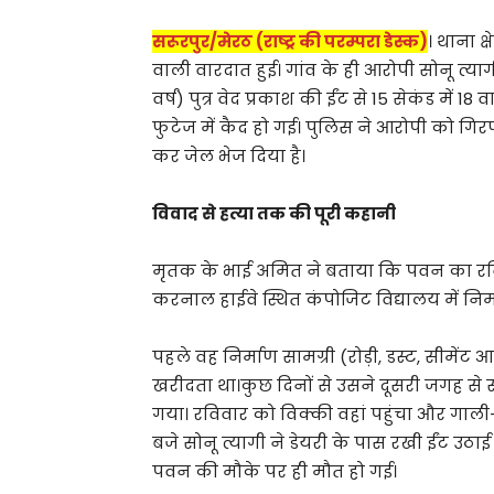
सरूरपुर/मेरठ (राष्ट्र की परम्परा डेस्क)
। थाना क्
वाली वारदात हुई। गांव के ही आरोपी सोनू त्या
वर्ष) पुत्र वेद प्रकाश की ईंट से 15 सेकंड में
फुटेज में कैद हो गई। पुलिस ने आरोपी को गि
कर जेल भेज दिया है।
विवाद से हत्या तक की पूरी कहानी
मृतक के भाई अमित ने बताया कि पवन का रविवा
करनाल हाईवे स्थित कंपोजिट विद्यालय में निर्
पहले वह निर्माण सामग्री (रोड़ी, डस्ट, सीमें
खरीदता था।कुछ दिनों से उसने दूसरी जगह से 
गया। रविवार को विक्की वहां पहुंचा और गाल
बजे सोनू त्यागी ने डेयरी के पास रखी ईंट उठा
पवन की मौके पर ही मौत हो गई।