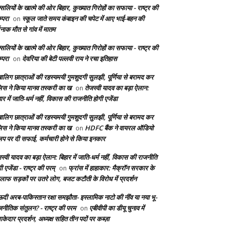
सलियों के खात्मे की ओर बिहार, कुख्यात गिरोहों का सफाया - राष्ट्र की
्परा
स्कूल जाते समय कंबाइन की चपेट में आए भाई-बहन की
on
दनाक मौत से गांव में मातम
सलियों के खात्मे की ओर बिहार, कुख्यात गिरोहों का सफाया - राष्ट्र की
्परा
देवरिया की बेटी पल्लवी राय ने रचा इतिहास
on
बालिग छात्राओं की रहस्यमयी गुमशुदगी सुलझी, पूर्णिया से बरामद कर
लिस ने किया मानव तस्करी का ख
तेजस्वी यादव का बड़ा ऐलान:
on
ार में जाति-धर्म नहीं, विकास की राजनीति होगी एजेंडा
बालिग छात्राओं की रहस्यमयी गुमशुदगी सुलझी, पूर्णिया से बरामद कर
लिस ने किया मानव तस्करी का ख
HDFC बैंक ने वायरल ऑडियो
on
लिप पर दी सफाई, कर्मचारी होने से किया इनकार
स्वी यादव का बड़ा ऐलान: बिहार में जाति-धर्म नहीं, विकास की राजनीति
ी एजेंडा - राष्ट्र की परम्
फ्रांस में हाहाकार: मैक्रॉन सरकार के
on
लाफ सड़कों पर उतरे लोग, बजट कटौती के विरोध में प्रदर्शन
दी अरब-पाकिस्तान रक्षा समझौता- इस्लामिक नाटो की नींव या नया भू-
जनीतिक संतुलन? - राष्ट्र की परम
एबीवीपी का डीयू चुनाव में
on
केदार प्रदर्शन, अध्यक्ष सहित तीन पदों पर कब्ज़ा