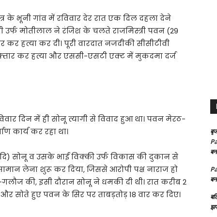
षेत्र के भूनी गांव में रविवार देर रात एक दिल दहला देने
गी उर्फ मोतीलाल ने रंजिश के चलते राजमिस्त्री पवन (29
 18 वार कर हत्या कर दी। पूरी वारदात नजदीकी सीसीटीवी
रफ्तार कर हत्या और एससी-एसटी एक्ट में मुकदमा दर्ज
र दिन में ही सोनू त्यागी से विवाद हुआ था। पवन मेरठ-
माण कार्य कर रहा था।
बृज
Pa
बन
ट आदि) सोनू व उसके भाई विक्की उर्फ विकास की दुकान से
सामान लेना शुरू कर दिया, जिससे आरोपी पक्ष नाराज हो
Pa
बन
ी-गलौज की, इसी दौरान सोनू ने धमकी दी थी। रात करीब 2
ई और सोते हुए पवन के सिर पर ताबड़तोड़ 18 वार कर दिए।
बल
झप