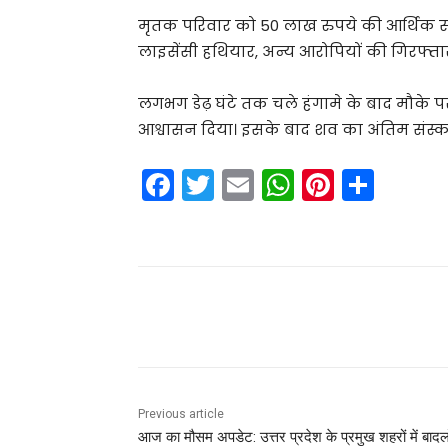
मृतक परिवार को 50 लाख रुपये की आर्थिक 
लाइसेंसी हथियार, अन्य आरोपियों की गिरफ्तार
लगभग डेढ़ घंटे तक चले हंगामे के बाद मौके
आश्वासन दिया। इसके बाद शव का अंतिम संस्
F
T
E
W
Pi
S
a
w
m
h
nt
h
c
itt
ai
a
er
ar
e
er
l
ts
e
e
b
A
st
Share
o
p
o
p
k
Previous article
आज का मौसम अपडेट: उत्तर प्रदेश के प्रमुख शहरों में बादलो