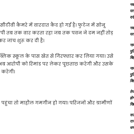
नक्
परम
दर्
ीवी कैमरे में वारदात कैद हो गई है। फुटेज में सोनू
नक्
रोपी तब तक वार करता रहा जब तक पवन ने दम नहीं तोड़
परम
र जांच शुरू कर दी है।
ना
पु
लिक स्कूल के पास खेत से गिरफ्तार कर लिया गया। उसे
बिह
लिस अब आरोपी को रिमांड पर लेकर पूछताछ करेगी और उसके
ना
 करेगी।
पु
क्
तेज
होग
पहुंचा तो माहौल गमगीन हो गया। परिजनों और ग्रामीणों
खि
सऊ
रा
धमा