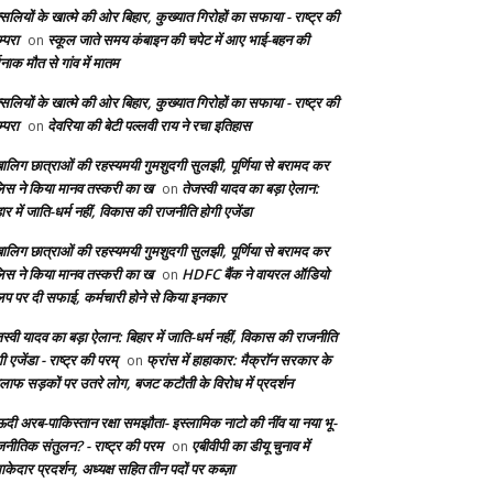
सलियों के खात्मे की ओर बिहार, कुख्यात गिरोहों का सफाया - राष्ट्र की
्परा
स्कूल जाते समय कंबाइन की चपेट में आए भाई-बहन की
on
दनाक मौत से गांव में मातम
सलियों के खात्मे की ओर बिहार, कुख्यात गिरोहों का सफाया - राष्ट्र की
्परा
देवरिया की बेटी पल्लवी राय ने रचा इतिहास
on
बालिग छात्राओं की रहस्यमयी गुमशुदगी सुलझी, पूर्णिया से बरामद कर
लिस ने किया मानव तस्करी का ख
तेजस्वी यादव का बड़ा ऐलान:
on
ार में जाति-धर्म नहीं, विकास की राजनीति होगी एजेंडा
बालिग छात्राओं की रहस्यमयी गुमशुदगी सुलझी, पूर्णिया से बरामद कर
लिस ने किया मानव तस्करी का ख
HDFC बैंक ने वायरल ऑडियो
on
लिप पर दी सफाई, कर्मचारी होने से किया इनकार
स्वी यादव का बड़ा ऐलान: बिहार में जाति-धर्म नहीं, विकास की राजनीति
ी एजेंडा - राष्ट्र की परम्
फ्रांस में हाहाकार: मैक्रॉन सरकार के
on
लाफ सड़कों पर उतरे लोग, बजट कटौती के विरोध में प्रदर्शन
दी अरब-पाकिस्तान रक्षा समझौता- इस्लामिक नाटो की नींव या नया भू-
जनीतिक संतुलन? - राष्ट्र की परम
एबीवीपी का डीयू चुनाव में
on
केदार प्रदर्शन, अध्यक्ष सहित तीन पदों पर कब्ज़ा