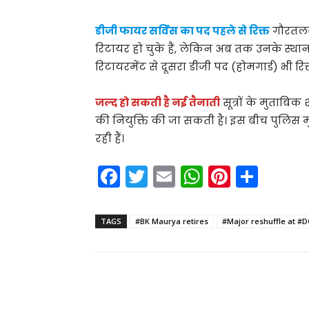
डीजी फायर सर्विस का पद पहले से रिक्त
गौरतलब 
रिटायर हो चुके हैं, लेकिन अब तक उनके स्थान 
रिटायरमेंट से दूसरा डीजी पद (होमगार्ड) भी रि
जल्द हो सकती है नई तैनाती
सूत्रों के मुताबि
की नियुक्ति की जा सकती है। इस बीच पुलिस म
रही हैं।
F
T
E
W
Pi
S
a
w
m
h
nt
h
c
itt
ai
a
er
ar
TAGS
#BK Maurya retires
#Major reshuffle at #D
e
er
l
ts
e
e
b
A
st
o
p
Share
o
p