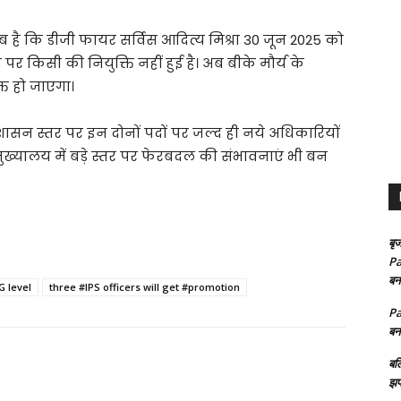
है कि डीजी फायर सर्विस आदित्य मिश्रा 30 जून 2025 को
पर किसी की नियुक्ति नहीं हुई है। अब बीके मौर्य के
क्त हो जाएगा।
क शासन स्तर पर इन दोनों पदों पर जल्द ही नये अधिकारियों
ुख्यालय में बड़े स्तर पर फेरबदल की संभावनाएं भी बन
बृज
Pa
बन
G level
three #IPS officers will get #promotion
Pa
बन
बल
झप