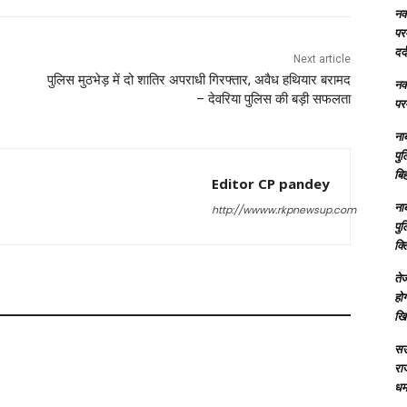
नक्
परम
दर्
Next article
पुलिस मुठभेड़ में दो शातिर अपराधी गिरफ्तार, अवैध हथियार बरामद
नक्
– देवरिया पुलिस की बड़ी सफलता
परम
ना
पु
बिह
Editor CP pandey
ना
http://wwww.rkpnewsup.com
पु
क्
तेज
होग
खि
सऊ
रा
धमा