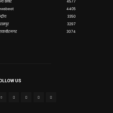
्य खबरे
4577
ewsbeat
4405
्ट्रीय
3350
रखपुर
3297
ंतकबीरनगर
3074
OLLOW US