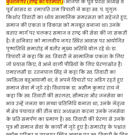
कुशीनगर (राष्ट्र की परम्परा)
। भाजपा के पूर्व प्रदेश अध्यक्ष व
पूर्व सांसद डा. रमापति राम त्रिपाठी ने कहा स्व. पं. युगुल
किशोर तिवारी का ध्येय सामाजिक समरसता को सहेजते हुए,
समाज की एकता व विकास को मजबूत बनाना था। उनके
बताए मार्ग पर चलकर समाज व राष्ट्र की सेवा की जा सकती
है। वे शनिवार को मालवीय नगर स्थित आवास पर आयोजित
पुण्यतिथि समारोह में बतौर मुख्य अतिथि बोल रहे थे। डा.
त्रिपाठी ने कहा कि स्व. तिवारी ने सामाजिक एकता के लिए
जो प्रयास किए, वे आने वाली पीढ़ियों के लिए प्रेरणास्रोत हैं।
एमएलसी डा. रतनपाल सिंह ने कहा कि स्व. तिवारी का
व्यक्तित्व बहुआयामी था, वे अपने विचारों पर अडिग रहते हुए
समाज सेवा में जुटे रहे। विधायक डा. असीम कुमार राय ने
कहा कि स्व. तिवारी की सरलता, सौम्यता और जनसेवा का
भाव उन्हें जनता का सच्चा प्रतिनिधि बनाता था, उनके नेतृत्व
में क्षेत्र पंचायत की तीन बार अध्यक्षता करना उनके जनसेवा
के प्रति समर्पण का प्रमाण है। स्व. तिवारी की प्रेरणा से उनके
पुत्र भी समाज सेवा के कार्यों में जुटे हुए हैं। समारोह के पश्चात
ब्लॉक परिसर व उपनगर स्थित आवास पर स्व. तिवारी के चित्र