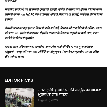
होगी एजेंडा
नाबालिग छात्राओं की रहस्यमयी गुमशुदगी सुलझी, पूर्णिया से बरामद कर पुलिस ने किया मानव
तस्करी का ख
HDFC बैंक ने वायरल ऑडियो क्लिप पर दी सफाई, कर्मचारी होने से किया
on
इनकार
तेजस्वी यादव का बड़ा ऐलान: बिहार में जाति-धर्म नहीं, विकास की राजनीति होगी एजेंडा - राष्ट्र
की परम्
फ्रांस में हाहाकार: मैक्रॉन सरकार के खिलाफ सड़कों पर उतरे लोग, बजट
on
कटौती के विरोध में प्रदर्शन
सऊदी अरब-पाकिस्तान रक्षा समझौता- इस्लामिक नाटो की नींव या नया भू-राजनीतिक
संतुलन? - राष्ट्र की परम
एबीवीपी का डीयू चुनाव में धमाकेदार प्रदर्शन, अध्यक्ष सहित
on
तीन पदों पर कब्ज़ा
EDITOR PICKS
सतत कृषि ही भविष्य की समृद्धि का आधार:
भुवनेश्वर नाथ पांडेय
August 7, 2026