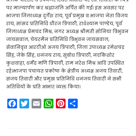
पर माल्यार्पण कर श्रद्धांजलि अर्पित की गई। इस अवसर पर
भाजपा जिलाध्यक्ष दुर्गेश राय, पूर्व प्रमुख व भाजपा नेता विजय
राय, सांसद प्रतिनिधि धीरज त्रिपाठी, राधेश्याम पाण्डेय, पूर्व
जिलाध्यक्ष प्रेमचंद मिश्र, नगर अध्यक्ष श्रीमती सोनिया त्रिभुवन
जायसवाल, चेयरमैन प्रतिनिधि त्रिभुवन जायसवाल,
सेवानिवृत्त आरटीओ अजय त्रिपाठी, जिला उपाध्यक्ष रमेशचंद्र
सिंह, जेके सिंह, धनंजय राय, सुबोध त्रिपाठी, नंदकिशोर
कुशवाहा, धर्मेंद्र मणि त्रिपाठी, राम नरेश मिश्र आदि उपस्थित
रहे।भाजपा पंचायत प्रकोष्ठ के क्षेत्रीय अध्यक्ष अजय तिवारी,
संजय तिवारी और प्रमुख प्रतिनिधि धनंजय तिवारी ने सभी
अतिथियों के प्रति आभार व्यक्त किया।
F
T
E
W
Pi
S
a
w
m
h
nt
h
c
itt
ai
a
er
ar
e
er
l
ts
e
e