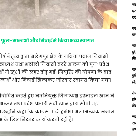
नक्
परम
दर्
नक्
परम
ं ने फूल-मालाओं और मिठाई से किया भव्य स्वागत
ना
पु
शीर्ष नेतृत्व द्वारा सलेमपुर क्षेत्र के मठिया पठान निवासी
बिह
ाध्यक्ष तथा भटौली निवासी बदरे आलम को पुनः प्रदेश
ना
ाओं में खुशी की लहर दौड़ गई। नियुक्ति की घोषणा के बाद
पु
ल-मालाओं और मिठाई खिलाकर जोरदार स्वागत किया गया।
क्
तेज
धित करते हुए नवनियुक्त जिलाध्यक्ष इस्माइल खान ने
होग
ख्तर तथा प्रदेश प्रभारी रूबी खान द्वारा सौंपी गई
खि
। उन्होंने कहा कि कांग्रेस पार्टी हमेशा अल्पसंख्यक समाज
सऊ
स के लिए निरंतर कार्य करती रही है।
रा
धमा