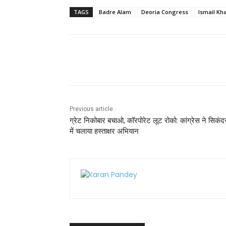
c
itt
ai
a
er
ar
TAGS
Badre Alam
Deoria Congress
Ismail Kh
e
er
l
ts
e
e
b
A
st
o
p
Share
o
p
k
Previous article
ग्रेट निकोबार बचाओ, कॉरपोरेट लूट रोको: कांग्रेस ने सिकंद
में चलाया हस्ताक्षर अभियान