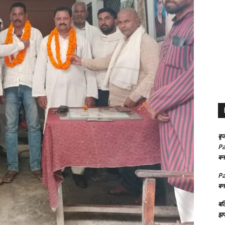
बृज
Pa
बन
Pa
बन
बल
झप