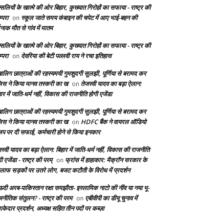
सलियों के खात्मे की ओर बिहार, कुख्यात गिरोहों का सफाया - राष्ट्र की
्परा
स्कूल जाते समय कंबाइन की चपेट में आए भाई-बहन की
on
दनाक मौत से गांव में मातम
सलियों के खात्मे की ओर बिहार, कुख्यात गिरोहों का सफाया - राष्ट्र की
्परा
देवरिया की बेटी पल्लवी राय ने रचा इतिहास
on
बालिग छात्राओं की रहस्यमयी गुमशुदगी सुलझी, पूर्णिया से बरामद कर
लिस ने किया मानव तस्करी का ख
तेजस्वी यादव का बड़ा ऐलान:
on
ार में जाति-धर्म नहीं, विकास की राजनीति होगी एजेंडा
बालिग छात्राओं की रहस्यमयी गुमशुदगी सुलझी, पूर्णिया से बरामद कर
लिस ने किया मानव तस्करी का ख
HDFC बैंक ने वायरल ऑडियो
on
लिप पर दी सफाई, कर्मचारी होने से किया इनकार
स्वी यादव का बड़ा ऐलान: बिहार में जाति-धर्म नहीं, विकास की राजनीति
ी एजेंडा - राष्ट्र की परम्
फ्रांस में हाहाकार: मैक्रॉन सरकार के
on
लाफ सड़कों पर उतरे लोग, बजट कटौती के विरोध में प्रदर्शन
दी अरब-पाकिस्तान रक्षा समझौता- इस्लामिक नाटो की नींव या नया भू-
जनीतिक संतुलन? - राष्ट्र की परम
एबीवीपी का डीयू चुनाव में
on
केदार प्रदर्शन, अध्यक्ष सहित तीन पदों पर कब्ज़ा