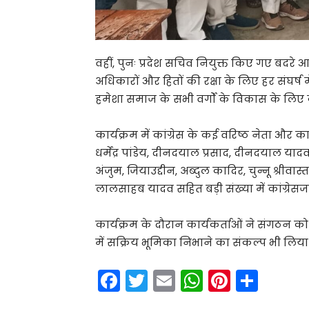
वहीं, पुनः प्रदेश सचिव नियुक्त किए गए बदरे
अधिकारों और हितों की रक्षा के लिए हर संघर्ष में
हमेशा समाज के सभी वर्गों के विकास के लिए क
कार्यक्रम में कांग्रेस के कई वरिष्ठ नेता और कार
धर्मेंद्र पांडेय, दीनदयाल प्रसाद, दीनदयाल य
अंजुम, जियाउद्दीन, अब्दुल कादिर, चुन्नू श्री
लालसाहब यादव सहित बड़ी संख्या में कांग्रेस
कार्यक्रम के दौरान कार्यकर्ताओं ने संगठ
में सक्रिय भूमिका निभाने का संकल्प भी लिया
F
T
E
W
Pi
S
a
w
m
h
nt
h