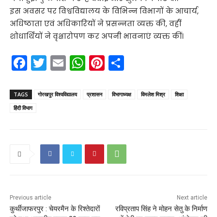
इस अवसर पर विश्वविद्यालय के विभिन्न विभागों के आचार्य,
अधिष्ठाता एवं अधिकारियों ने प्रसन्नता व्यक्त की, वहीं
शोधार्थियों ने वृक्षारोपण कर अपनी भावनाएं व्यक्त कीं।
F
T
E
W
Pi
S
a
w
m
h
nt
h
c
itt
ai
a
er
ar
TAGS
गोरखपुर विश्वविद्यालय
प्रशासन
विभागाध्यक्ष
विमलेश मिश्र
शिक्षा
e
er
l
ts
e
e
हिंदी विभाग
b
A
st
o
p
o
p
k
Previous article
Next article
कुर्थीजाफरपुर : चेयरमैन के रिश्तेदारों
रविप्रताप सिंह ने मोहन सेतु के निर्माण