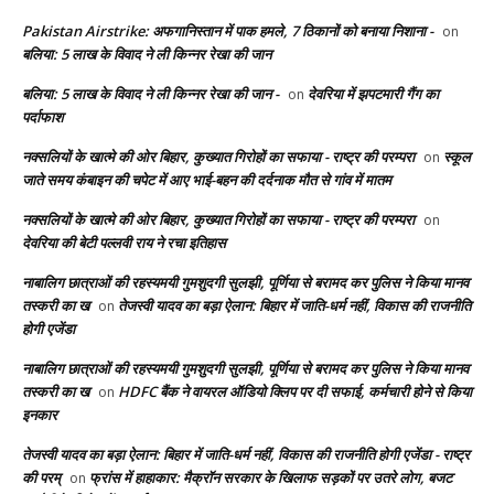
Pakistan Airstrike: अफगानिस्तान में पाक हमले, 7 ठिकानों को बनाया निशाना -
on
बलिया: 5 लाख के विवाद ने ली किन्नर रेखा की जान
बलिया: 5 लाख के विवाद ने ली किन्नर रेखा की जान -
देवरिया में झपटमारी गैंग का
on
पर्दाफाश
नक्सलियों के खात्मे की ओर बिहार, कुख्यात गिरोहों का सफाया - राष्ट्र की परम्परा
स्कूल
on
जाते समय कंबाइन की चपेट में आए भाई-बहन की दर्दनाक मौत से गांव में मातम
नक्सलियों के खात्मे की ओर बिहार, कुख्यात गिरोहों का सफाया - राष्ट्र की परम्परा
on
देवरिया की बेटी पल्लवी राय ने रचा इतिहास
नाबालिग छात्राओं की रहस्यमयी गुमशुदगी सुलझी, पूर्णिया से बरामद कर पुलिस ने किया मानव
तस्करी का ख
तेजस्वी यादव का बड़ा ऐलान: बिहार में जाति-धर्म नहीं, विकास की राजनीति
on
होगी एजेंडा
नाबालिग छात्राओं की रहस्यमयी गुमशुदगी सुलझी, पूर्णिया से बरामद कर पुलिस ने किया मानव
तस्करी का ख
HDFC बैंक ने वायरल ऑडियो क्लिप पर दी सफाई, कर्मचारी होने से किया
on
इनकार
तेजस्वी यादव का बड़ा ऐलान: बिहार में जाति-धर्म नहीं, विकास की राजनीति होगी एजेंडा - राष्ट्र
की परम्
फ्रांस में हाहाकार: मैक्रॉन सरकार के खिलाफ सड़कों पर उतरे लोग, बजट
on