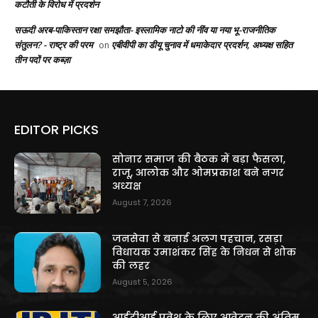
कटौती के विरोध में प्रदर्शन
सऊदी अरब-पाकिस्तान रक्षा समझौता- इस्लामिक नाटो की नींव या नया भू-राजनीतिक
संतुलन? - राष्ट्र की परम
एबीवीपी का डीयू चुनाव में धमाकेदार प्रदर्शन, अध्यक्ष सहित
on
तीन पदों पर कब्ज़ा
EDITOR PICKS
सोनार समाज की बैठक में बड़ा फैसला,
राजू, आलोक और ओमप्रकाश बने नगर
अध्यक्ष
August 7, 2026
जनसेवा से बनाई अलग पहचान, रसड़ा
विधायक उमाशंकर सिंह के निधन से शोक
की लहर
August 5, 2026
आईटीआई प्रवेश के लिए आवेदन की अंतिम