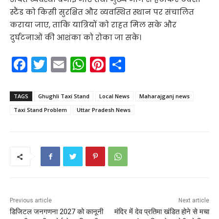
स्टैंड को किसी सुरक्षित और व्यवस्थित स्थान पर संचालित
कराया जाए, ताकि यात्रियों को राहत मिल सके और
दुर्घटनाओं की आशंका को रोका जा सके।
F
T
E
W
Pi
S
a
w
m
h
nt
h
c
itt
ai
a
er
ar
TAGS
Ghughli Taxi Stand
Local News
Maharajganj news
e
er
l
ts
e
e
Taxi Stand Problem
Uttar Pradesh News
b
A
st
o
p
o
p
k
Previous article
Next article
डिजिटल जनगणना 2027 को कानूनी
मंदिर में देव प्रतिमा खंडित होने से मचा