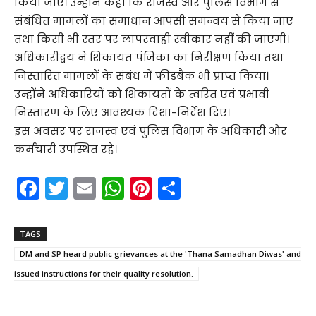
किया जाए। उन्होंने कहा कि राजस्व और पुलिस विभाग से
संबंधित मामलों का समाधान आपसी समन्वय से किया जाए
तथा किसी भी स्तर पर लापरवाही स्वीकार नहीं की जाएगी।
अधिकारीद्वय ने शिकायत पंजिका का निरीक्षण किया तथा
निस्तारित मामलों के संबंध में फीडबैक भी प्राप्त किया।
उन्होंने अधिकारियों को शिकायतों के त्वरित एवं प्रभावी
निस्तारण के लिए आवश्यक दिशा-निर्देश दिए।
इस अवसर पर राजस्व एवं पुलिस विभाग के अधिकारी और
कर्मचारी उपस्थित रहे।
F
T
E
W
Pi
S
a
w
m
h
nt
h
c
itt
ai
a
er
ar
TAGS
e
er
l
ts
e
e
DM and SP heard public grievances at the 'Thana Samadhan Diwas' and
b
A
st
issued instructions for their quality resolution.
o
p