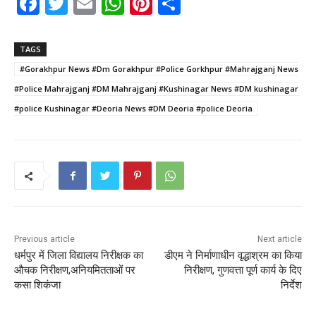
F
T
E
W
Pi
S
a
w
m
h
nt
h
c
itt
ai
a
er
ar
TAGS
e
er
l
ts
e
e
#Gorakhpur News #Dm Gorakhpur #Police Gorkhpur #Mahrajganj News
b
A
st
#Police Mahrajganj #DM Mahrajganj #Kushinagar News #DM kushinagar
o
p
#police Kushinagar #Deoria News #DM Deoria #police Deoria
o
p
k
Previous article
Next article
धर्मपुर में जिला विद्यालय निरीक्षक का
डीएम ने निर्माणाधीन वृद्धाश्रम का किया
औचक निरीक्षण,अनियमितताओं पर
निरीक्षण, गुणवत्ता पूर्ण कार्य के दिए
कसा शिकंजा
निर्देश