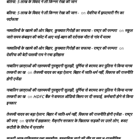
बलिया: 5 लाख के विवाद ने ली किन्नर रेखा की जान
बलिया: 5 लाख के विवाद ने ली किन्नर रेखा की जान -
देवरिया में झपटमारी गैंग का
on
पर्दाफाश
नक्सलियों के खात्मे की ओर बिहार, कुख्यात गिरोहों का सफाया - राष्ट्र की परम्परा
स्कूल
on
जाते समय कंबाइन की चपेट में आए भाई-बहन की दर्दनाक मौत से गांव में मातम
नक्सलियों के खात्मे की ओर बिहार, कुख्यात गिरोहों का सफाया - राष्ट्र की परम्परा
on
देवरिया की बेटी पल्लवी राय ने रचा इतिहास
नाबालिग छात्राओं की रहस्यमयी गुमशुदगी सुलझी, पूर्णिया से बरामद कर पुलिस ने किया मानव
तस्करी का ख
तेजस्वी यादव का बड़ा ऐलान: बिहार में जाति-धर्म नहीं, विकास की राजनीति
on
होगी एजेंडा
नाबालिग छात्राओं की रहस्यमयी गुमशुदगी सुलझी, पूर्णिया से बरामद कर पुलिस ने किया मानव
तस्करी का ख
HDFC बैंक ने वायरल ऑडियो क्लिप पर दी सफाई, कर्मचारी होने से किया
on
इनकार
तेजस्वी यादव का बड़ा ऐलान: बिहार में जाति-धर्म नहीं, विकास की राजनीति होगी एजेंडा - राष्ट्र
की परम्
फ्रांस में हाहाकार: मैक्रॉन सरकार के खिलाफ सड़कों पर उतरे लोग, बजट
on
कटौती के विरोध में प्रदर्शन
सऊदी अरब-पाकिस्तान रक्षा समझौता- इस्लामिक नाटो की नींव या नया भू-राजनीतिक