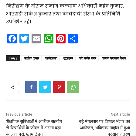
निरीक्षण के दौरान समाज कल्याण अधिकारी महेंद्र कुमार,
ओएसडी राकेश कुमार तथा कार्यदायी संस्था के प्रतिनिधि
उपस्थित रहे।
F
T
E
W
Pi
S
a
w
m
h
nt
h
c
itt
ai
a
er
ar
TAGS
आलोक कुमार
खलीलाबाद
वृद्धाश्रम
संत कबीर नगर
समाज कल्याण विभाग
e
er
l
ts
e
e
b
A
st
o
p
o
p
k
Previous article
Next article
शैक्षणिक सुविधाओं में आर्थिक सहयोग
बड़े मंगलवार पर विशाल भंडारे का
से विद्यार्थियों के जीवन में आएगा बड़ा
आयोजन, भक्तिमय माहौल में हुआ
बदलाव: प्रो. पूनम टंडन
प्रसाद वितरण