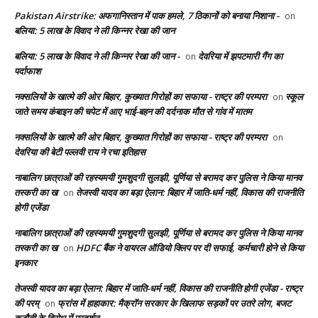
Pakistan Airstrike: अफगानिस्तान में पाक हमले, 7 ठिकानों को बनाया निशाना -
on
बलिया: 5 लाख के विवाद ने ली किन्नर रेखा की जान
बलिया: 5 लाख के विवाद ने ली किन्नर रेखा की जान -
देवरिया में झपटमारी गैंग का
on
पर्दाफाश
नक्सलियों के खात्मे की ओर बिहार, कुख्यात गिरोहों का सफाया - राष्ट्र की परम्परा
स्कूल
on
जाते समय कंबाइन की चपेट में आए भाई-बहन की दर्दनाक मौत से गांव में मातम
नक्सलियों के खात्मे की ओर बिहार, कुख्यात गिरोहों का सफाया - राष्ट्र की परम्परा
on
देवरिया की बेटी पल्लवी राय ने रचा इतिहास
नाबालिग छात्राओं की रहस्यमयी गुमशुदगी सुलझी, पूर्णिया से बरामद कर पुलिस ने किया मानव
तस्करी का ख
तेजस्वी यादव का बड़ा ऐलान: बिहार में जाति-धर्म नहीं, विकास की राजनीति
on
होगी एजेंडा
नाबालिग छात्राओं की रहस्यमयी गुमशुदगी सुलझी, पूर्णिया से बरामद कर पुलिस ने किया मानव
तस्करी का ख
HDFC बैंक ने वायरल ऑडियो क्लिप पर दी सफाई, कर्मचारी होने से किया
on
इनकार
तेजस्वी यादव का बड़ा ऐलान: बिहार में जाति-धर्म नहीं, विकास की राजनीति होगी एजेंडा - राष्ट्र
की परम्
फ्रांस में हाहाकार: मैक्रॉन सरकार के खिलाफ सड़कों पर उतरे लोग, बजट
on