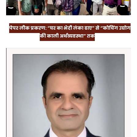
पेपर लीक प्रकरण: “घर का भेदी लंका ढाए” से “कोचिंग उद्योग
की काली अर्थव्यवस्था” तक