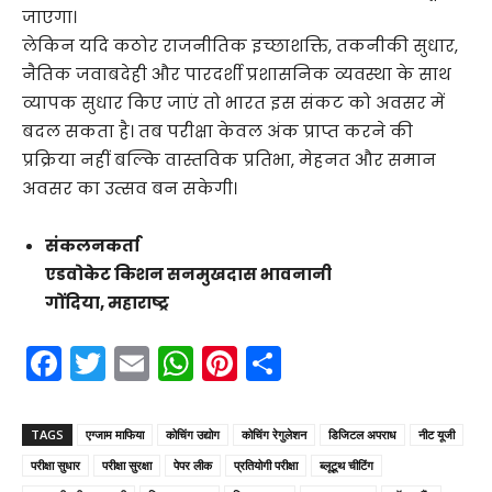
जाएगा।
लेकिन यदि कठोर राजनीतिक इच्छाशक्ति, तकनीकी सुधार,
नैतिक जवाबदेही और पारदर्शी प्रशासनिक व्यवस्था के साथ
व्यापक सुधार किए जाएं तो भारत इस संकट को अवसर में
बदल सकता है। तब परीक्षा केवल अंक प्राप्त करने की
प्रक्रिया नहीं बल्कि वास्तविक प्रतिभा, मेहनत और समान
अवसर का उत्सव बन सकेगी।
संकलनकर्ता
एडवोकेट किशन सनमुखदास भावनानी
गोंदिया, महाराष्ट्र
F
T
E
W
Pi
S
a
w
m
h
nt
h
c
itt
ai
a
er
ar
TAGS
एग्जाम माफिया
कोचिंग उद्योग
कोचिंग रेगुलेशन
डिजिटल अपराध
नीट यूजी
e
er
l
ts
e
e
परीक्षा सुधार
परीक्षा सुरक्षा
पेपर लीक
प्रतियोगी परीक्षा
ब्लूटूथ चीटिंग