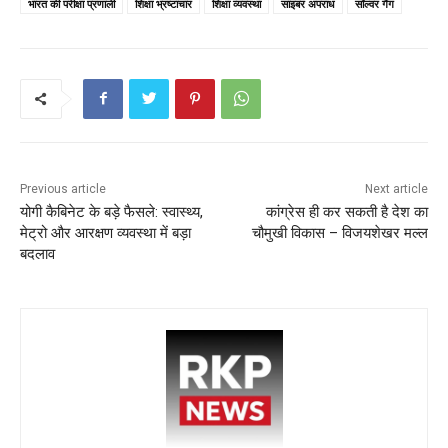
b
A
st
भारत की परीक्षा प्रणाली
शिक्षा भ्रष्टाचार
शिक्षा व्यवस्था
साइबर अपराध
सॉल्वर गैंग
o
p
o
p
k
Previous article
Next article
योगी कैबिनेट के बड़े फैसले: स्वास्थ्य,
कांग्रेस ही कर सकती है देश का
मेट्रो और आरक्षण व्यवस्था में बड़ा
चौमुखी विकास – विजयशेखर मल्ल
बदलाव