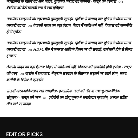
नक्सलियों के खात्मे की ओर बिहार, कुख्यात गिरोहों का सफाया - राष्ट्र की परम्परा
on
देवरिया की बेटी पल्लवी राय ने रचा इतिहास
नाबालिग छात्राओं की रहस्यमयी गुमशुदगी सुलझी, पूर्णिया से बरामद कर पुलिस ने किया मानव
तस्करी का ख
तेजस्वी यादव का बड़ा ऐलान: बिहार में जाति-धर्म नहीं, विकास की राजनीति
on
होगी एजेंडा
नाबालिग छात्राओं की रहस्यमयी गुमशुदगी सुलझी, पूर्णिया से बरामद कर पुलिस ने किया मानव
तस्करी का ख
HDFC बैंक ने वायरल ऑडियो क्लिप पर दी सफाई, कर्मचारी होने से किया
on
इनकार
तेजस्वी यादव का बड़ा ऐलान: बिहार में जाति-धर्म नहीं, विकास की राजनीति होगी एजेंडा - राष्ट्र
की परम्
फ्रांस में हाहाकार: मैक्रॉन सरकार के खिलाफ सड़कों पर उतरे लोग, बजट
on
कटौती के विरोध में प्रदर्शन
सऊदी अरब-पाकिस्तान रक्षा समझौता- इस्लामिक नाटो की नींव या नया भू-राजनीतिक
संतुलन? - राष्ट्र की परम
एबीवीपी का डीयू चुनाव में धमाकेदार प्रदर्शन, अध्यक्ष सहित
on
तीन पदों पर कब्ज़ा
EDITOR PICKS