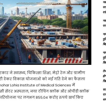
नक्
परम
दर्
नक्
परम
ना
पु
बिह
ना
पु
क्
तेज
ार ने स्वास्थ्य, चिकित्सा शिक्षा, मेट्रो रेल और ग्रामीण
होग
ो मंजूरी देकर विकास योजनाओं को नई गति देने का फैसला
खि
ar Lohia Institute of Medical Sciences में
सऊ
जेंसी सेंटर अस्पताल, नया टीचिंग ब्लॉक और ओपीडी ब्लॉक
रा
्षी परियोजना पर लगभग 855.04 करोड़ रुपये खर्च किए
धमा