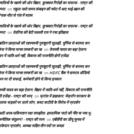
सलियों के खात्मे की ओर बिहार, कुख्यात गिरोहों का सफाया - राष्ट्र की
्परा
स्कूल जाते समय कंबाइन की चपेट में आए भाई-बहन की
on
दनाक मौत से गांव में मातम
सलियों के खात्मे की ओर बिहार, कुख्यात गिरोहों का सफाया - राष्ट्र की
्परा
देवरिया की बेटी पल्लवी राय ने रचा इतिहास
on
बालिग छात्राओं की रहस्यमयी गुमशुदगी सुलझी, पूर्णिया से बरामद कर
लिस ने किया मानव तस्करी का ख
तेजस्वी यादव का बड़ा ऐलान:
on
ार में जाति-धर्म नहीं, विकास की राजनीति होगी एजेंडा
बालिग छात्राओं की रहस्यमयी गुमशुदगी सुलझी, पूर्णिया से बरामद कर
लिस ने किया मानव तस्करी का ख
HDFC बैंक ने वायरल ऑडियो
on
लिप पर दी सफाई, कर्मचारी होने से किया इनकार
स्वी यादव का बड़ा ऐलान: बिहार में जाति-धर्म नहीं, विकास की राजनीति
ी एजेंडा - राष्ट्र की परम्
फ्रांस में हाहाकार: मैक्रॉन सरकार के
on
लाफ सड़कों पर उतरे लोग, बजट कटौती के विरोध में प्रदर्शन
दी अरब-पाकिस्तान रक्षा समझौता- इस्लामिक नाटो की नींव या नया भू-
जनीतिक संतुलन? - राष्ट्र की परम
एबीवीपी का डीयू चुनाव में
on
केदार प्रदर्शन, अध्यक्ष सहित तीन पदों पर कब्ज़ा