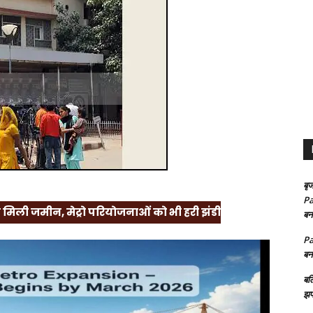
बृज
Pa
 मिली जमीन, मेट्रो परियोजनाओं को भी हरी झंडी
बन
Pa
बन
बल
झप