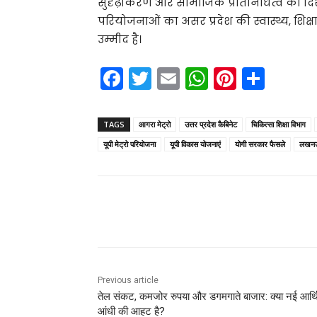
सुदृढ़ीकरण और सामाजिक प्रतिनिधित्व की दिशा
परियोजनाओं का असर प्रदेश की स्वास्थ्य, शिक
उम्मीद है।
F
T
E
W
Pi
S
a
w
m
h
nt
h
c
itt
ai
a
er
ar
TAGS
आगरा मेट्रो
उत्तर प्रदेश कैबिनेट
चिकित्सा शिक्षा विभाग
e
er
l
ts
e
e
यूपी मेट्रो परियोजना
यूपी विकास योजनाएं
योगी सरकार फैसले
लखनऊ 
b
A
st
o
p
o
p
Share
k
Previous article
तेल संकट, कमजोर रुपया और डगमगाते बाजार: क्या नई आर्
आंधी की आहट है?