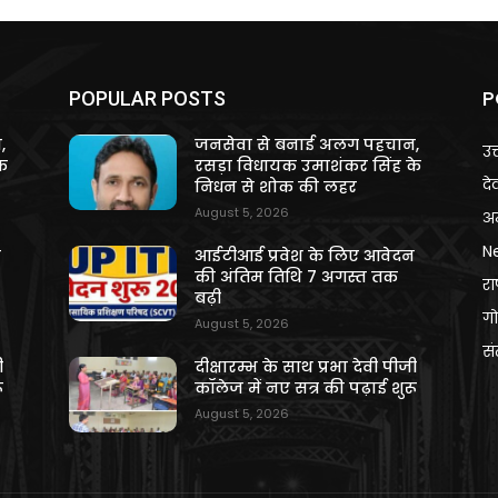
P
POPULAR POSTS
,
जनसेवा से बनाई अलग पहचान,
उत
े
रसड़ा विधायक उमाशंकर सिंह के
दे
निधन से शोक की लहर
August 5, 2026
अन
N
न
आईटीआई प्रवेश के लिए आवेदन
की अंतिम तिथि 7 अगस्त तक
राष
बढ़ी
गो
August 5, 2026
स
ी
दीक्षारम्भ के साथ प्रभा देवी पीजी
ू
कॉलेज में नए सत्र की पढ़ाई शुरू
August 5, 2026