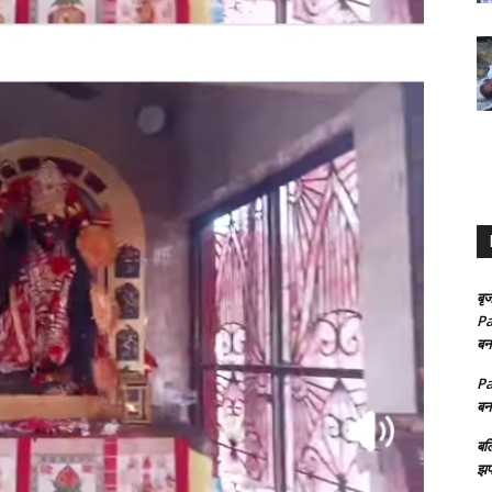
बृज
Pa
बन
Pa
बन
बल
झप