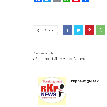
a
w
m
h
nt
h
c
itt
ai
a
er
ar
e
er
l
ts
e
e
b
A
st
Share
o
p
o
p
k
Previous article
लंबे समय बाद किसी पीसीएस को मिली कमान
rkpnews@desk