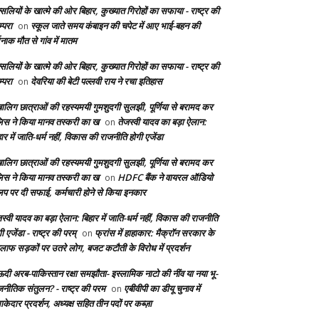
सलियों के खात्मे की ओर बिहार, कुख्यात गिरोहों का सफाया - राष्ट्र की
्परा
स्कूल जाते समय कंबाइन की चपेट में आए भाई-बहन की
on
दनाक मौत से गांव में मातम
सलियों के खात्मे की ओर बिहार, कुख्यात गिरोहों का सफाया - राष्ट्र की
्परा
देवरिया की बेटी पल्लवी राय ने रचा इतिहास
on
बालिग छात्राओं की रहस्यमयी गुमशुदगी सुलझी, पूर्णिया से बरामद कर
लिस ने किया मानव तस्करी का ख
तेजस्वी यादव का बड़ा ऐलान:
on
ार में जाति-धर्म नहीं, विकास की राजनीति होगी एजेंडा
बालिग छात्राओं की रहस्यमयी गुमशुदगी सुलझी, पूर्णिया से बरामद कर
लिस ने किया मानव तस्करी का ख
HDFC बैंक ने वायरल ऑडियो
on
लिप पर दी सफाई, कर्मचारी होने से किया इनकार
स्वी यादव का बड़ा ऐलान: बिहार में जाति-धर्म नहीं, विकास की राजनीति
ी एजेंडा - राष्ट्र की परम्
फ्रांस में हाहाकार: मैक्रॉन सरकार के
on
लाफ सड़कों पर उतरे लोग, बजट कटौती के विरोध में प्रदर्शन
दी अरब-पाकिस्तान रक्षा समझौता- इस्लामिक नाटो की नींव या नया भू-
जनीतिक संतुलन? - राष्ट्र की परम
एबीवीपी का डीयू चुनाव में
on
केदार प्रदर्शन, अध्यक्ष सहित तीन पदों पर कब्ज़ा