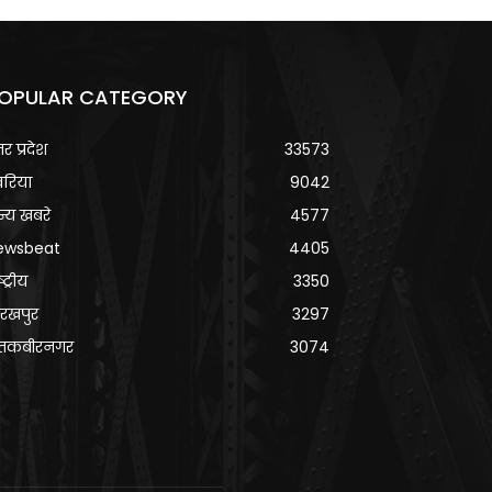
OPULAR CATEGORY
्तर प्रदेश
33573
वरिया
9042
्य खबरे
4577
ewsbeat
4405
्ट्रीय
3350
रखपुर
3297
ंतकबीरनगर
3074