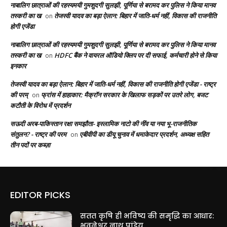
नाबालिग छात्राओं की रहस्यमयी गुमशुदगी सुलझी, पूर्णिया से बरामद कर पुलिस ने किया मानव
तस्करी का ख
तेजस्वी यादव का बड़ा ऐलान: बिहार में जाति-धर्म नहीं, विकास की राजनीति
on
होगी एजेंडा
नाबालिग छात्राओं की रहस्यमयी गुमशुदगी सुलझी, पूर्णिया से बरामद कर पुलिस ने किया मानव
तस्करी का ख
HDFC बैंक ने वायरल ऑडियो क्लिप पर दी सफाई, कर्मचारी होने से किया
on
इनकार
तेजस्वी यादव का बड़ा ऐलान: बिहार में जाति-धर्म नहीं, विकास की राजनीति होगी एजेंडा - राष्ट्र
की परम्
फ्रांस में हाहाकार: मैक्रॉन सरकार के खिलाफ सड़कों पर उतरे लोग, बजट
on
कटौती के विरोध में प्रदर्शन
सऊदी अरब-पाकिस्तान रक्षा समझौता- इस्लामिक नाटो की नींव या नया भू-राजनीतिक
संतुलन? - राष्ट्र की परम
एबीवीपी का डीयू चुनाव में धमाकेदार प्रदर्शन, अध्यक्ष सहित
on
तीन पदों पर कब्ज़ा
EDITOR PICKS
सतत कृषि ही भविष्य की समृद्धि का आधार:
भुवनेश्वर नाथ पांडेय