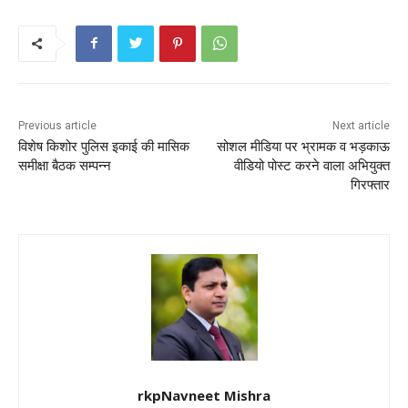
e
er
l
ts
e
e
b
A
st
o
p
o
p
k
Previous article
Next article
विशेष किशोर पुलिस इकाई की मासिक
सोशल मीडिया पर भ्रामक व भड़काऊ
समीक्षा बैठक सम्पन्न
वीडियो पोस्ट करने वाला अभियुक्त
गिरफ्तार
rkpNavneet Mishra