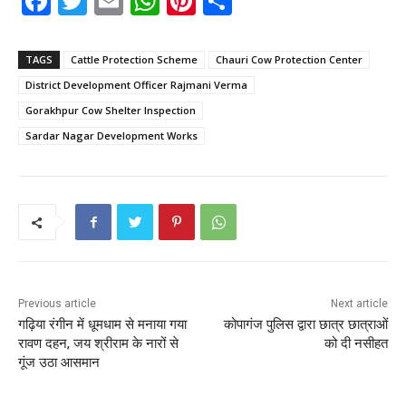
F
T
E
W
Pi
S
a
w
m
h
nt
h
c
itt
ai
a
er
ar
TAGS
Cattle Protection Scheme
Chauri Cow Protection Center
e
er
l
ts
e
e
District Development Officer Rajmani Verma
b
A
st
Gorakhpur Cow Shelter Inspection
o
p
Sardar Nagar Development Works
o
p
k
Previous article
Next article
गढ़िया रंगीन में धूमधाम से मनाया गया
कोपागंज पुलिस द्वारा छात्र छात्राओं
रावण दहन, जय श्रीराम के नारों से
को दी नसीहत
गूंज उठा आसमान