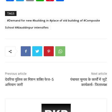
a
w
m
h
nt
h
c
itt
ai
a
er
ar
TAGS
e
er
l
ts
e
e
#Demand for new #building in #place of old building of #Composite
b
A
st
School #Alauddinpur intensifies
o
p
o
p
k
Previous article
Next article
देवरिया पुलिस का मिशन शक्ति फेज-5
पंचायत चुनाव के कार्यों में जुटें
अभियान जारी
कार्यकर्ता- जिलाध्यक्ष