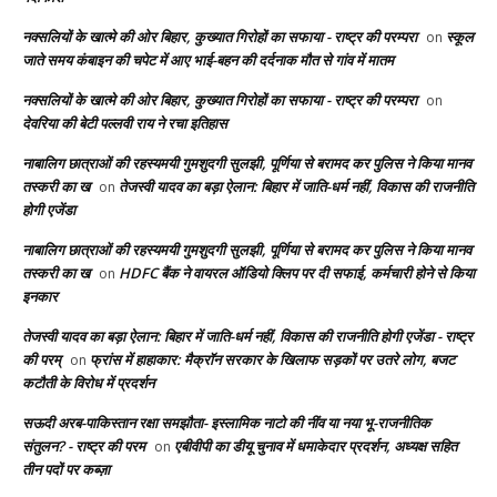
नक्सलियों के खात्मे की ओर बिहार, कुख्यात गिरोहों का सफाया - राष्ट्र की परम्परा
स्कूल
on
जाते समय कंबाइन की चपेट में आए भाई-बहन की दर्दनाक मौत से गांव में मातम
नक्सलियों के खात्मे की ओर बिहार, कुख्यात गिरोहों का सफाया - राष्ट्र की परम्परा
on
देवरिया की बेटी पल्लवी राय ने रचा इतिहास
नाबालिग छात्राओं की रहस्यमयी गुमशुदगी सुलझी, पूर्णिया से बरामद कर पुलिस ने किया मानव
तस्करी का ख
तेजस्वी यादव का बड़ा ऐलान: बिहार में जाति-धर्म नहीं, विकास की राजनीति
on
होगी एजेंडा
नाबालिग छात्राओं की रहस्यमयी गुमशुदगी सुलझी, पूर्णिया से बरामद कर पुलिस ने किया मानव
तस्करी का ख
HDFC बैंक ने वायरल ऑडियो क्लिप पर दी सफाई, कर्मचारी होने से किया
on
इनकार
तेजस्वी यादव का बड़ा ऐलान: बिहार में जाति-धर्म नहीं, विकास की राजनीति होगी एजेंडा - राष्ट्र
की परम्
फ्रांस में हाहाकार: मैक्रॉन सरकार के खिलाफ सड़कों पर उतरे लोग, बजट
on
कटौती के विरोध में प्रदर्शन
सऊदी अरब-पाकिस्तान रक्षा समझौता- इस्लामिक नाटो की नींव या नया भू-राजनीतिक
संतुलन? - राष्ट्र की परम
एबीवीपी का डीयू चुनाव में धमाकेदार प्रदर्शन, अध्यक्ष सहित
on
तीन पदों पर कब्ज़ा