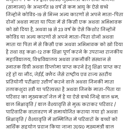
(सामान्य) के अन्तर्गत 18 वर्ष से कम आयु के ऐसे बच्चे
जिन्होने कोविड-19 से भिन्न अन्य कारणों से अपने माता-पिता
दोनों अथवा माता या पिता में से किसी एक अथवा अभिभावक
को खो दिया है, अथवा 18 से 23 वर्ष के ऐसे किशोर जिन्होंनें
कोविड या अन्य कारणों से अपने माता-पिता दोनों अथवा
माता या पिता में से किसी एक अथवा अभिभावक को खो दिया
है तथा वह कक्षा-12 तक शिक्षा पूर्ण करने के उपरान्त राजकीय
महाविद्यालय, विश्वविद्यालय अथवा तकनीकी संस्थान से
स्नातक डिग्री अथवा डिप्लोमा प्राप्त करने हेतु शिक्षा प्राप्त कर
रहें हों या नीट, जेईई, क्लैट जैसे राष्ट्रीय एवं राज्य स्तरीय
प्रतियोगी परीक्षाएं उत्तीर्ण करने वाले अथवा जिनकी माता
तलाकशुदा स्त्री या परित्यक्ता है अथवा जिनके माता-पिता या
परिवार का मुख्यकर्ता जेल में है या ऐसे बच्चे जिन्हे बाल श्रम,
बाल भिक्षावृत्ति / बाल वैश्यावृत्ति से मुक्त कराकर परिवार /
पारिवारिक वातावरण में समायोजित कराया गया हो अथवा
भिक्षावृत्ति / वैश्यावृत्ति में सम्मिलित में परिवारों के बच्चों को
आर्थिक सहयोग प्रदान किया जाना उ०प्र० मुख्यमंत्री बाल