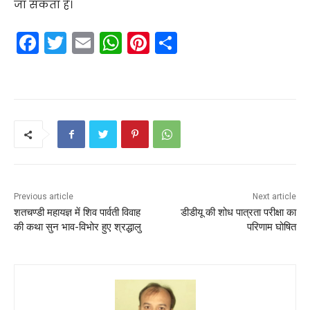
जा सकता है।
F
T
E
W
Pi
S
a
w
m
h
nt
h
c
itt
ai
a
er
ar
e
er
l
ts
e
e
b
A
st
o
p
o
p
k
Previous article
Next article
शतचण्डी महायज्ञ में शिव पार्वती विवाह
डीडीयू की शोध पात्रता परीक्षा का
की कथा सुन भाव-विभोर हुए श्रद्धालु
परिणाम घोषित