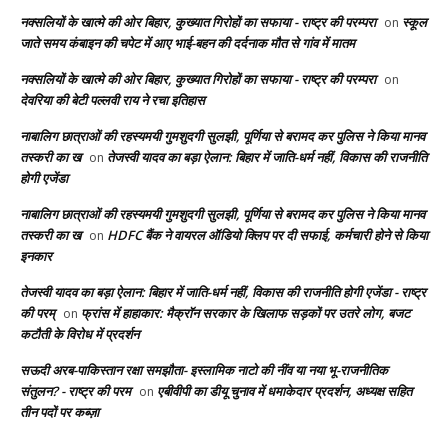
नक्सलियों के खात्मे की ओर बिहार, कुख्यात गिरोहों का सफाया - राष्ट्र की परम्परा
स्कूल
on
जाते समय कंबाइन की चपेट में आए भाई-बहन की दर्दनाक मौत से गांव में मातम
नक्सलियों के खात्मे की ओर बिहार, कुख्यात गिरोहों का सफाया - राष्ट्र की परम्परा
on
देवरिया की बेटी पल्लवी राय ने रचा इतिहास
नाबालिग छात्राओं की रहस्यमयी गुमशुदगी सुलझी, पूर्णिया से बरामद कर पुलिस ने किया मानव
तस्करी का ख
तेजस्वी यादव का बड़ा ऐलान: बिहार में जाति-धर्म नहीं, विकास की राजनीति
on
होगी एजेंडा
नाबालिग छात्राओं की रहस्यमयी गुमशुदगी सुलझी, पूर्णिया से बरामद कर पुलिस ने किया मानव
तस्करी का ख
HDFC बैंक ने वायरल ऑडियो क्लिप पर दी सफाई, कर्मचारी होने से किया
on
इनकार
तेजस्वी यादव का बड़ा ऐलान: बिहार में जाति-धर्म नहीं, विकास की राजनीति होगी एजेंडा - राष्ट्र
की परम्
फ्रांस में हाहाकार: मैक्रॉन सरकार के खिलाफ सड़कों पर उतरे लोग, बजट
on
कटौती के विरोध में प्रदर्शन
सऊदी अरब-पाकिस्तान रक्षा समझौता- इस्लामिक नाटो की नींव या नया भू-राजनीतिक
संतुलन? - राष्ट्र की परम
एबीवीपी का डीयू चुनाव में धमाकेदार प्रदर्शन, अध्यक्ष सहित
on
तीन पदों पर कब्ज़ा