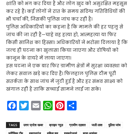
शांति को भंग कर दिया है और लोग खुद को असुरक्षित महसूस
कर रहे हैं। कई लोगों ने रात के समय संदिग्ध गतिविधियों की
भी चर्चा की, जिसकी पुलिस जांच कर रही है।
पुलिस अधिकारियों का कहना है कि मामले की हर पहलू से
जांच की जा रही है—चाहे वह हत्या हो, आत्महत्या या फिर
किसी साजिश का हिस्सा। अधिकारियों ने भरोसा दिलाया है कि
जल्द ही घटना का खुलासा किया जाएगा और दोषियों को
कानून के दायरे में लाया जाएगा।
इस घटना ने एक बार फिर ग्रामीण क्षेत्रों में सुरक्षा व्यवस्था को
लेकर सवाल खड़े कर दिए हैं। फिलहाल पुलिस टीम पूरी
सतर्कता के साथ जांच में जुटी हुई है और हर संभव साक्ष्य को
खंगाल रही है ताकि सच्चाई सामने लाई जा सके।
F
T
E
W
Pi
S
a
w
m
h
nt
h
c
itt
ai
a
er
ar
TAGS
उत्तर प्रदेश खबर
क्राइम न्यूज़
ग्रामीण दहशत
जली लाश
पुलिस जांच
फॉरेंसिक टीम
महराजगंज
महिला शव
श्यामदेउरवां
हत्या आशंका