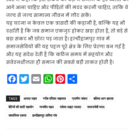
आगे आना चाहिए और पीड़ितों की मदद करनी चाहिए, ताकि वे
जल्द से जल्द सामान्य जीवन में लौट सकें।
यह घटना न केवल एक त्रासदी की कहानी है, बल्कि यह भी
दर्शाती है कि जब समाज एकजुट होकर खड़ा होता है, तो बड़े से
बड़ा संकट भी छोटा पड़ जाता है। हल्दीहामपुर गांव में
समाजसेवियों की यह पहल पूरे क्षेत्र के लिए प्रेरणा बन गई है
और यह संदेश देती है कि कठिन समय में सहयोग और
संवेदनशीलता ही समाज की सबसे बड़ी ताकत होती है।
F
T
E
W
Pi
S
a
w
m
h
nt
h
c
itt
ai
a
er
ar
TAGS
आपदा राहत
गरीब परिवार सहायता
ग्रामीण संकट
बलिया आग हादसा
e
er
l
ts
e
e
बेटियों की शादी सहयोग
मानवीय पहल
राकेश लाइट मालदा
समाजसेवी मदद
b
A
st
सामाजिक एकता
हल्दीहामपुर छपिया गांव
o
p