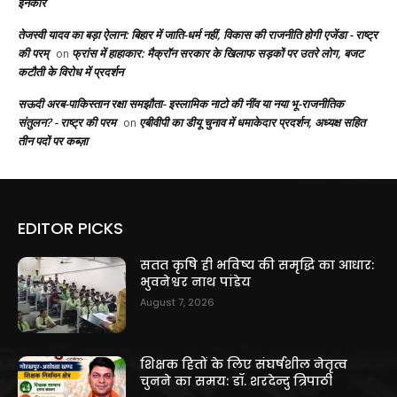
इनकार
तेजस्वी यादव का बड़ा ऐलान: बिहार में जाति-धर्म नहीं, विकास की राजनीति होगी एजेंडा - राष्ट्र
की परम्
फ्रांस में हाहाकार: मैक्रॉन सरकार के खिलाफ सड़कों पर उतरे लोग, बजट
on
कटौती के विरोध में प्रदर्शन
सऊदी अरब-पाकिस्तान रक्षा समझौता- इस्लामिक नाटो की नींव या नया भू-राजनीतिक
संतुलन? - राष्ट्र की परम
एबीवीपी का डीयू चुनाव में धमाकेदार प्रदर्शन, अध्यक्ष सहित
on
तीन पदों पर कब्ज़ा
EDITOR PICKS
सतत कृषि ही भविष्य की समृद्धि का आधार:
भुवनेश्वर नाथ पांडेय
August 7, 2026
शिक्षक हितों के लिए संघर्षशील नेतृत्व
चुनने का समय: डॉ. शरदेन्दु त्रिपाठी