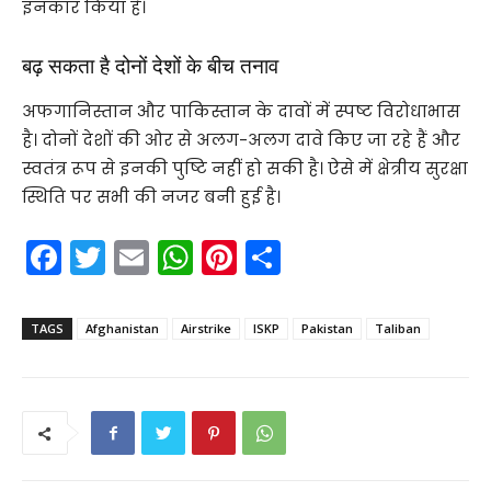
इनकार किया है।
बढ़ सकता है दोनों देशों के बीच तनाव
अफगानिस्तान और पाकिस्तान के दावों में स्पष्ट विरोधाभास
है। दोनों देशों की ओर से अलग-अलग दावे किए जा रहे हैं और
स्वतंत्र रूप से इनकी पुष्टि नहीं हो सकी है। ऐसे में क्षेत्रीय सुरक्षा
स्थिति पर सभी की नजर बनी हुई है।
F
T
E
W
Pi
S
a
w
m
h
nt
h
c
itt
ai
a
er
ar
TAGS
Afghanistan
Airstrike
ISKP
Pakistan
Taliban
e
er
l
ts
e
e
b
A
st
o
p
o
p