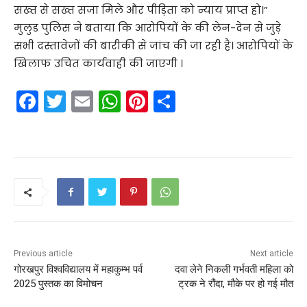
सख्त से सख्त सजा मिले और पीड़िता को न्याय प्राप्त हो।”
मुलुड पुलिस ने बताया कि आरोपियों के की लेन-देन से जुड़े
सभी दस्तावेज़ों की बारीकी से जांच की जा रही है। आरोपियों के
खिलाफ उचित कार्यवाही की जाएगी ।
F
T
E
W
Pi
S
a
w
m
h
nt
h
c
itt
ai
a
er
ar
e
er
l
ts
e
e
b
A
st
o
p
o
p
k
Previous article
Next article
गोरखपुर विश्वविद्यालय में महाकुम्भ पर्व
दवा लेने निकली गर्भवती महिला को
2025 पुस्तक का विमोचन
ट्रक ने रौंदा, मौके पर हो गई मौत