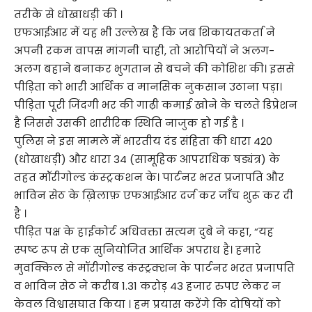
तरीके से धोखाधड़ी की ।
एफआईआर में यह भी उल्लेख है कि जब शिकायतकर्ता ने
अपनी रकम वापस मांगनी चाही, तो आरोपियों ने अलग-
अलग बहाने बनाकर भुगतान से बचने की कोशिश की। इससे
पीड़िता को भारी आर्थिक व मानसिक नुकसान उठाना पड़ा।
पीड़िता पूरी जिंदगी भर की गाढ़ी कमाई खोने के चलते डिप्रेशन
है जिससे उसकी शारीरिक स्थिति नाजुक हो गई है ।
पुलिस ने इस मामले में भारतीय दंड संहिता की धारा 420
(धोखाधड़ी) और धारा 34 (सामूहिक आपराधिक षड्यंत्र) के
तहत मॉरीगोल्ड कंस्ट्रकशन के। पार्टनर भरत प्रजापति और
भाविन सेठ के ख़िलाफ़ एफआईआर दर्ज कर जाँच शुरू कर दी
है ।
पीड़ित पक्ष के हाईकोर्ट अधिवक्ता सत्यम दुबे ने कहा, “यह
स्पष्ट रूप से एक सुनियोजित आर्थिक अपराध है। हमारे
मुवक्किल से मॉरीगोल्ड कंस्ट्रक्शन के पार्टनर भरत प्रजापति
व भाविन सेठ ने करीब 1.31 करोड़ 43 हजार रुपए लेकर न
केवल विश्वासघात किया । हम प्रयास करेंगे कि दोषियों को