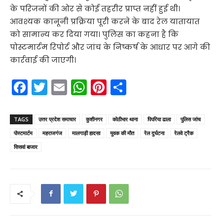
के परिजनों की ओर से कोई तहरीर प्राप्त नहीं हुई थी।
आवश्यक कानूनी प्रक्रिया पूरी करने के बाद रेल यातायात
को सामान्य कर दिया गया। पुलिस का कहना है कि
पोस्टमार्टम रिपोर्ट और जांच के निष्कर्ष के आधार पर आगे की
कार्रवाई की जाएगी।
F
T
E
W
Pi
S
a
w
m
h
nt
h
c
itt
ai
a
er
ar
TAGS
उत्तर प्रदेश समाचार
कुशीनगर
कोठीभार थाना
पिपरिया ढाला
पुलिस जांच
e
er
l
ts
e
e
पोस्टमार्टम
महराजगंज
मालगाड़ी हादसा
युवक की मौत
रेल दुर्घटना
रेलवे ट्रैक
b
A
st
सिसवां बाजार
o
p
o
p
k