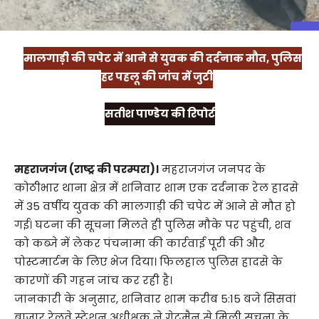
मालगाड़ी की चपेट में आने से युवक की दर्दनाक मौत, पुलिस
हर पहलू की जांच में जुटी
सतीश पाण्डेय की रिपोर्ट
महराजगंज (राष्ट्र की परम्परा)।
महराजगंज जनपद के
कोठीभार थाना क्षेत्र में शनिवार शाम एक दर्दनाक रेल हादसे
में 35 वर्षीय युवक की मालगाड़ी की चपेट में आने से मौत हो
गई। घटना की सूचना मिलते ही पुलिस मौके पर पहुंची, शव
को कब्जे में लेकर पंचनामा की कार्रवाई पूरी की और
पोस्टमार्टम के लिए भेज दिया। फिलहाल पुलिस हादसे के
कारणों की गहन जांच कर रही है।
जानकारी के अनुसार, शनिवार शाम करीब 5:15 बजे सिसवां
बाजार रेलवे स्टेशन अधीक्षक ने गेटमैन से मिली सूचना के