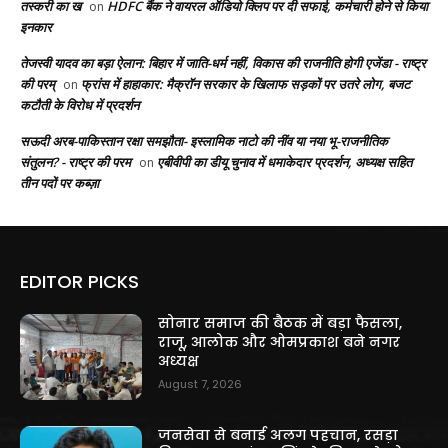
तस्करी का ख
HDFC बैंक ने वायरल ऑडियो क्लिप पर दी सफाई, कर्मचारी होने से किया
on
इनकार
तेजस्वी यादव का बड़ा ऐलान: बिहार में जाति-धर्म नहीं, विकास की राजनीति होगी एजेंडा - राष्ट्र
की परम्
फ्रांस में हाहाकार: मैक्रॉन सरकार के खिलाफ सड़कों पर उतरे लोग, बजट
on
कटौती के विरोध में प्रदर्शन
सऊदी अरब-पाकिस्तान रक्षा समझौता- इस्लामिक नाटो की नींव या नया भू-राजनीतिक
संतुलन? - राष्ट्र की परम
एबीवीपी का डीयू चुनाव में धमाकेदार प्रदर्शन, अध्यक्ष सहित
on
तीन पदों पर कब्ज़ा
EDITOR PICKS
सोनार समाज की बैठक में बड़ा फैसला,
राजू, आलोक और ओमप्रकाश बने नगर
अध्यक्ष
August 7, 2026
जनसेवा से बनाई अलग पहचान, रसड़ा