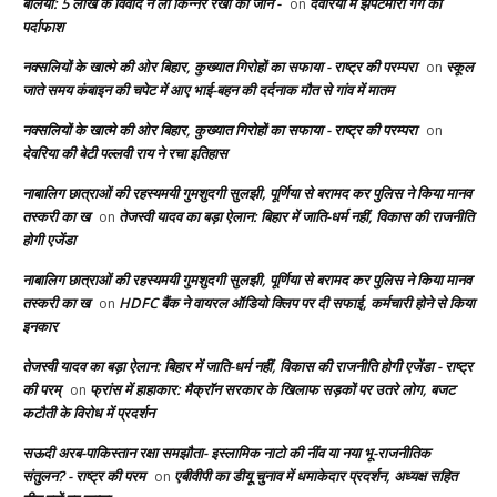
बलिया: 5 लाख के विवाद ने ली किन्नर रेखा की जान -
देवरिया में झपटमारी गैंग का
on
पर्दाफाश
नक्सलियों के खात्मे की ओर बिहार, कुख्यात गिरोहों का सफाया - राष्ट्र की परम्परा
स्कूल
on
जाते समय कंबाइन की चपेट में आए भाई-बहन की दर्दनाक मौत से गांव में मातम
नक्सलियों के खात्मे की ओर बिहार, कुख्यात गिरोहों का सफाया - राष्ट्र की परम्परा
on
देवरिया की बेटी पल्लवी राय ने रचा इतिहास
नाबालिग छात्राओं की रहस्यमयी गुमशुदगी सुलझी, पूर्णिया से बरामद कर पुलिस ने किया मानव
तस्करी का ख
तेजस्वी यादव का बड़ा ऐलान: बिहार में जाति-धर्म नहीं, विकास की राजनीति
on
होगी एजेंडा
नाबालिग छात्राओं की रहस्यमयी गुमशुदगी सुलझी, पूर्णिया से बरामद कर पुलिस ने किया मानव
तस्करी का ख
HDFC बैंक ने वायरल ऑडियो क्लिप पर दी सफाई, कर्मचारी होने से किया
on
इनकार
तेजस्वी यादव का बड़ा ऐलान: बिहार में जाति-धर्म नहीं, विकास की राजनीति होगी एजेंडा - राष्ट्र
की परम्
फ्रांस में हाहाकार: मैक्रॉन सरकार के खिलाफ सड़कों पर उतरे लोग, बजट
on
कटौती के विरोध में प्रदर्शन
सऊदी अरब-पाकिस्तान रक्षा समझौता- इस्लामिक नाटो की नींव या नया भू-राजनीतिक
संतुलन? - राष्ट्र की परम
एबीवीपी का डीयू चुनाव में धमाकेदार प्रदर्शन, अध्यक्ष सहित
on