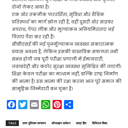
दोनों लेकर आया है।
एक ओर तकनीक पारदर्शिता, सुविधा और वैश्विक
प्रतिस्पर्धा का मार्ग खोल रही है, वहीं दूसरी ओर साइबर
अपराध, पेपर लीक और मूल्यांकन अनियमितताएं नई
चिंताएं पैदा कर रही हैं।
सीबीएसई की नई पुनर्मूल्यांकन व्यवस्था सकारात्मक
प्रयास अवश्य है, लेकिन इसकी वास्तविक सफलता तभी
संभव होगी जब पूरी परीक्षा प्रणाली में ईमानदारी,
जवाबदेही और कठोर सुरक्षा व्यवस्था सुनिश्चित की जाएगी।
शिक्षा केवल परीक्षा का माध्यम नहीं, बल्कि राष्ट्र निर्माण
की आत्मा है। इस आत्मा की रक्षा करना आज पूरे समाज की
सामूहिक जिम्मेदारी बन चुका है।
F
T
E
W
Pi
S
a
w
m
h
nt
h
c
itt
ai
a
er
ar
TAGS
उत्तर पुस्तिका सत्यापन
ऑनलाइन आवेदन
छात्र हित
डिजिटल शिक्षा