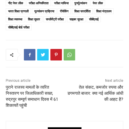
e
er
l
ts
e
e
नीट पेपर लीक
परीक्षा अनियमितता
परीक्षा माफिया
पुनर्मूल्यांकन
पेपर लीक
b
A
st
भारत शिक्षा प्रणाली
मूल्यांकन प्रक्रिया
रीचेकिंग
शिक्षा पारदर्शिता
शिक्षा मंत्रालय
o
p
शिक्षा व्यवस्था
शिक्षा सुधार
सप्लीमेंट्री परीक्षा
साइबर सुरक्षा
सीबीएसई
सीबीएसई बोर्ड परीक्षा
o
p
k
Previous article
Next article
पुराने राजस्व मामलों के त्वरित
तेल संकट, कमजोर रुपया और
निस्तारण पर जिलाधिकारी सख्त,
डगमगाते बाजार: क्या नई आर्थिक आंधी
रुद्रपुर सम्पूर्ण समाधान दिवस में 61
की आहट है?
शिकायतें पहुंची