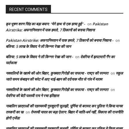
RECENT COMMENTS
बृज भूषण शरण सिंह का बड़ा बयान: “मेरे हाथ से एक हत्या हुई” -
Pakistan
on
Airstrike: अफगानिस्तान में पाक हमले, 7 ठिकानों को बनाया निशाना
Pakistan Airstrike: अफगानिस्तान में पाक हमले, 7 ठिकानों को बनाया निशाना -
on
बलिया: 5 लाख के विवाद ने ली किन्नर रेखा की जान
बलिया: 5 लाख के विवाद ने ली किन्नर रेखा की जान -
देवरिया में झपटमारी गैंग का
on
पर्दाफाश
नक्सलियों के खात्मे की ओर बिहार, कुख्यात गिरोहों का सफाया - राष्ट्र की परम्परा
स्कूल
on
जाते समय कंबाइन की चपेट में आए भाई-बहन की दर्दनाक मौत से गांव में मातम
नक्सलियों के खात्मे की ओर बिहार, कुख्यात गिरोहों का सफाया - राष्ट्र की परम्परा
on
देवरिया की बेटी पल्लवी राय ने रचा इतिहास
नाबालिग छात्राओं की रहस्यमयी गुमशुदगी सुलझी, पूर्णिया से बरामद कर पुलिस ने किया मानव
तस्करी का ख
तेजस्वी यादव का बड़ा ऐलान: बिहार में जाति-धर्म नहीं, विकास की राजनीति
on
होगी एजेंडा
नाबालिग छात्राओं की रहस्यमयी गुमशुदगी सुलझी, पूर्णिया से बरामद कर पुलिस ने किया मानव