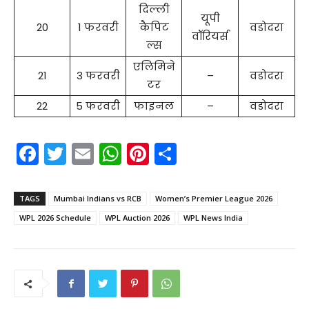
दिल्ली
यूपी
20
1 फरवरी
कैपिट
वडोदरा
वॉरियर्स
ल्स
एलिमिने
21
3 फरवरी
–
वडोदरा
टर
22
5 फरवरी
फाइनल
–
वडोदरा
F
T
E
W
Pi
S
a
w
m
h
nt
h
c
itt
ai
a
er
ar
TAGS
Mumbai Indians vs RCB
Women’s Premier League 2026
e
er
l
ts
e
e
WPL 2026 Schedule
WPL Auction 2026
WPL News India
b
A
st
o
p
o
p
k