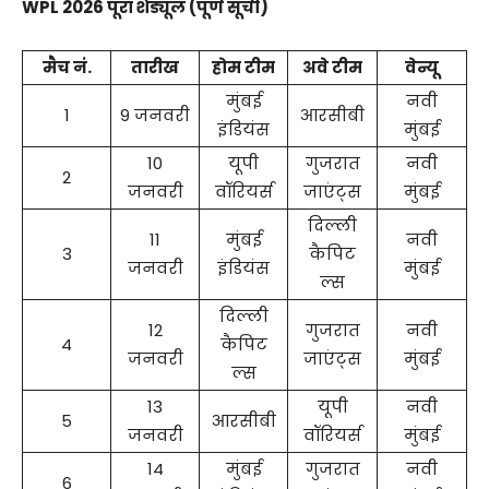
WPL 2026 पूरा शेड्यूल (पूर्ण सूची)
मैच नं.
तारीख
होम टीम
अवे टीम
वेन्यू
मुंबई
नवी
1
9 जनवरी
आरसीबी
इंडियंस
मुंबई
10
यूपी
गुजरात
नवी
2
जनवरी
वॉरियर्स
जाएंट्स
मुंबई
दिल्ली
11
मुंबई
नवी
3
कैपिट
जनवरी
इंडियंस
मुंबई
ल्स
दिल्ली
12
गुजरात
नवी
4
कैपिट
जनवरी
जाएंट्स
मुंबई
ल्स
13
यूपी
नवी
5
आरसीबी
जनवरी
वॉरियर्स
मुंबई
14
मुंबई
गुजरात
नवी
6