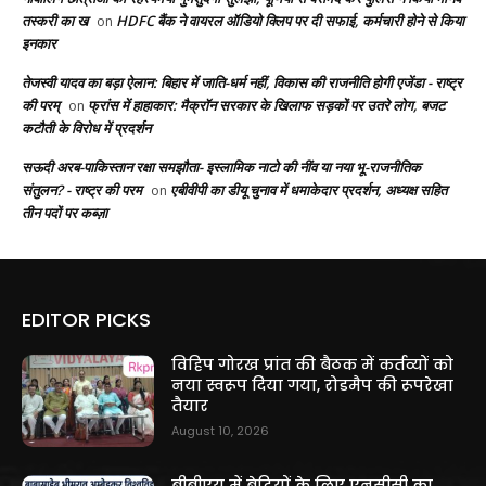
तस्करी का ख
HDFC बैंक ने वायरल ऑडियो क्लिप पर दी सफाई, कर्मचारी होने से किया
on
इनकार
तेजस्वी यादव का बड़ा ऐलान: बिहार में जाति-धर्म नहीं, विकास की राजनीति होगी एजेंडा - राष्ट्र
की परम्
फ्रांस में हाहाकार: मैक्रॉन सरकार के खिलाफ सड़कों पर उतरे लोग, बजट
on
कटौती के विरोध में प्रदर्शन
सऊदी अरब-पाकिस्तान रक्षा समझौता- इस्लामिक नाटो की नींव या नया भू-राजनीतिक
संतुलन? - राष्ट्र की परम
एबीवीपी का डीयू चुनाव में धमाकेदार प्रदर्शन, अध्यक्ष सहित
on
तीन पदों पर कब्ज़ा
EDITOR PICKS
विहिप गोरख प्रांत की बैठक में कर्तव्यों को
नया स्वरूप दिया गया, रोडमैप की रूपरेखा
तैयार
August 10, 2026
बीबीएयू में बेटियों के लिए एनसीसी का