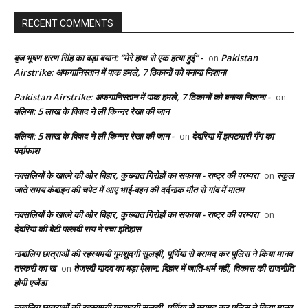
RECENT COMMENTS
बृज भूषण शरण सिंह का बड़ा बयान: “मेरे हाथ से एक हत्या हुई” -
Pakistan
on
Airstrike: अफगानिस्तान में पाक हमले, 7 ठिकानों को बनाया निशाना
Pakistan Airstrike: अफगानिस्तान में पाक हमले, 7 ठिकानों को बनाया निशाना -
on
बलिया: 5 लाख के विवाद ने ली किन्नर रेखा की जान
बलिया: 5 लाख के विवाद ने ली किन्नर रेखा की जान -
देवरिया में झपटमारी गैंग का
on
पर्दाफाश
नक्सलियों के खात्मे की ओर बिहार, कुख्यात गिरोहों का सफाया - राष्ट्र की परम्परा
स्कूल
on
जाते समय कंबाइन की चपेट में आए भाई-बहन की दर्दनाक मौत से गांव में मातम
नक्सलियों के खात्मे की ओर बिहार, कुख्यात गिरोहों का सफाया - राष्ट्र की परम्परा
on
देवरिया की बेटी पल्लवी राय ने रचा इतिहास
नाबालिग छात्राओं की रहस्यमयी गुमशुदगी सुलझी, पूर्णिया से बरामद कर पुलिस ने किया मानव
तस्करी का ख
तेजस्वी यादव का बड़ा ऐलान: बिहार में जाति-धर्म नहीं, विकास की राजनीति
on
होगी एजेंडा
नाबालिग छात्राओं की रहस्यमयी गुमशुदगी सुलझी, पूर्णिया से बरामद कर पुलिस ने किया मानव