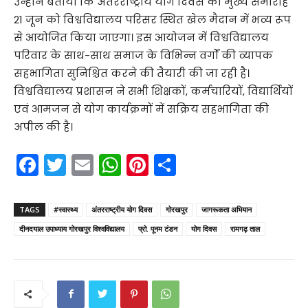
उन्होंने बताया कि अंतरराष्ट्रीय योग दिवस का मुख्य समारोह
21 जून को विश्वविद्यालय परिसर स्थित खेल मैदान में भव्य रूप
से आयोजित किया जाएगा। इस आयोजन में विश्वविद्यालय
परिवार के साथ-साथ समाज के विभिन्न वर्गों की व्यापक
सहभागिता सुनिश्चित करने की तैयारी की जा रही है।
विश्वविद्यालय प्रशासन ने सभी शिक्षकों, कर्मचारियों, विद्यार्थियों
एवं आमजन से योग कार्यक्रमों में सक्रिय सहभागिता की
अपील की है।
F
T
E
W
Pi
S
a
w
m
h
nt
h
c
itt
ai
a
er
ar
TAGS
#स्वास्थ्य
अंतरराष्ट्रीय योग दिवस
गोरखपुर
जागरूकता अभियान
e
er
l
ts
e
e
दीनदयाल उपाध्याय गोरखपुर विश्वविद्यालय
प्रो. पूनम टंडन
योग दिवस
रामगढ़ ताल
b
A
st
o
p
o
p