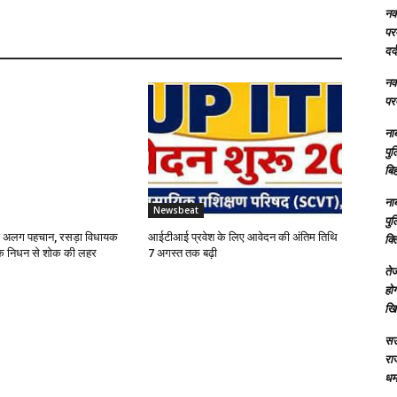
नक्
परम
दर्
नक्
परम
ना
पु
बिह
ना
Newsbeat
पु
ई अलग पहचान, रसड़ा विधायक
आईटीआई प्रवेश के लिए आवेदन की अंतिम तिथि
क्
के निधन से शोक की लहर
7 अगस्त तक बढ़ी
तेज
होग
खि
सऊ
रा
धमा