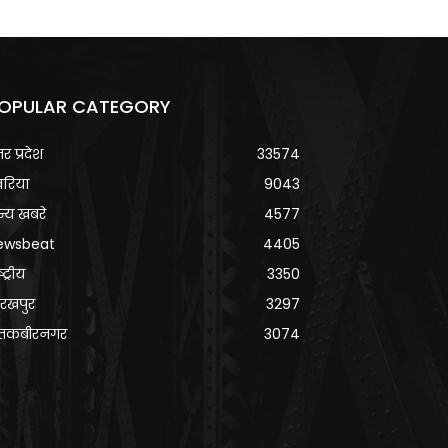
OPULAR CATEGORY
्तर प्रदेश
33574
वरिया
9043
्य खबरे
4577
ewsbeat
4405
्ट्रीय
3350
रखपुर
3297
ंतकबीरनगर
3074