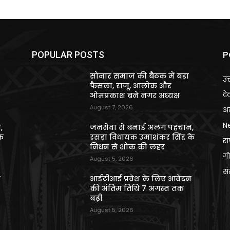
P
POPULAR POSTS
सोनार समाज की बैठक में बड़ा
उत
फैसला, राजू, आलोक और
दे
ओमप्रकाश बने नगर अध्यक्ष
August 7, 2026
अन
N
,
जनसेवा से बनाई अलग पहचान,
े
रसड़ा विधायक उमाशंकर सिंह के
राष
निधन से शोक की लहर
गो
August 5, 2026
स
न
आईटीआई प्रवेश के लिए आवेदन
की अंतिम तिथि 7 अगस्त तक
बढ़ी
August 5, 2026