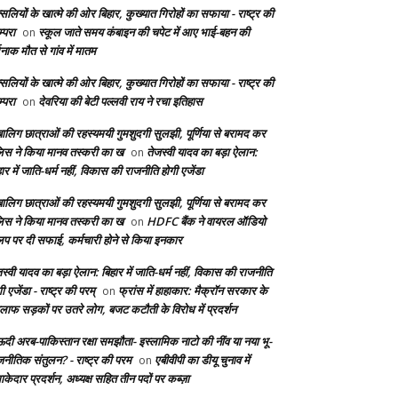
सलियों के खात्मे की ओर बिहार, कुख्यात गिरोहों का सफाया - राष्ट्र की
्परा
स्कूल जाते समय कंबाइन की चपेट में आए भाई-बहन की
on
दनाक मौत से गांव में मातम
सलियों के खात्मे की ओर बिहार, कुख्यात गिरोहों का सफाया - राष्ट्र की
्परा
देवरिया की बेटी पल्लवी राय ने रचा इतिहास
on
बालिग छात्राओं की रहस्यमयी गुमशुदगी सुलझी, पूर्णिया से बरामद कर
लिस ने किया मानव तस्करी का ख
तेजस्वी यादव का बड़ा ऐलान:
on
ार में जाति-धर्म नहीं, विकास की राजनीति होगी एजेंडा
बालिग छात्राओं की रहस्यमयी गुमशुदगी सुलझी, पूर्णिया से बरामद कर
लिस ने किया मानव तस्करी का ख
HDFC बैंक ने वायरल ऑडियो
on
लिप पर दी सफाई, कर्मचारी होने से किया इनकार
स्वी यादव का बड़ा ऐलान: बिहार में जाति-धर्म नहीं, विकास की राजनीति
ी एजेंडा - राष्ट्र की परम्
फ्रांस में हाहाकार: मैक्रॉन सरकार के
on
लाफ सड़कों पर उतरे लोग, बजट कटौती के विरोध में प्रदर्शन
दी अरब-पाकिस्तान रक्षा समझौता- इस्लामिक नाटो की नींव या नया भू-
जनीतिक संतुलन? - राष्ट्र की परम
एबीवीपी का डीयू चुनाव में
on
केदार प्रदर्शन, अध्यक्ष सहित तीन पदों पर कब्ज़ा