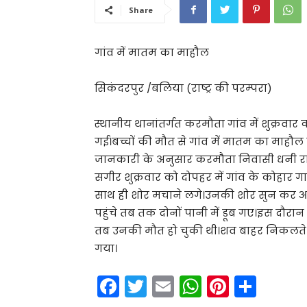
Share
गांव में मातम का माहौल
सिकंदरपुर /बलिया (राष्ट्र की परम्परा)
स्थानीय थानांतर्गत करमौता गांव में शुक्रवार क
गई।बच्चों की मौत से गांव में मातम का माहौल ह
जानकारी के अनुसार करमौता निवासी धनी राम 
सगीर शुक्रवार को दोपहर में गांव के कोहार गाढ़
साथ ही शोर मचाने लगे।उनकी शोर सुन कर आ
पहुंचे तब तक दोनों पानी में डूब गए।इस दौरान 
तब उनकी मौत हो चुकी थी।शव बाहर निकलते ही
गया।
F
T
E
W
Pi
S