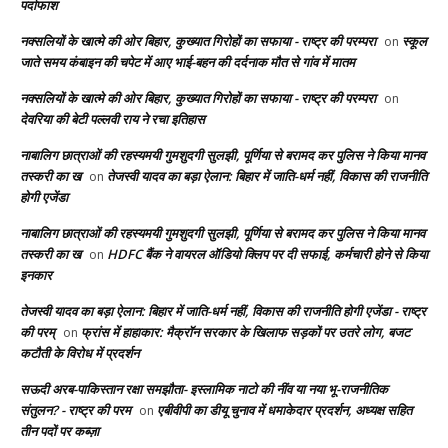
पर्दाफाश
नक्सलियों के खात्मे की ओर बिहार, कुख्यात गिरोहों का सफाया - राष्ट्र की परम्परा
स्कूल
on
जाते समय कंबाइन की चपेट में आए भाई-बहन की दर्दनाक मौत से गांव में मातम
नक्सलियों के खात्मे की ओर बिहार, कुख्यात गिरोहों का सफाया - राष्ट्र की परम्परा
on
देवरिया की बेटी पल्लवी राय ने रचा इतिहास
नाबालिग छात्राओं की रहस्यमयी गुमशुदगी सुलझी, पूर्णिया से बरामद कर पुलिस ने किया मानव
तस्करी का ख
तेजस्वी यादव का बड़ा ऐलान: बिहार में जाति-धर्म नहीं, विकास की राजनीति
on
होगी एजेंडा
नाबालिग छात्राओं की रहस्यमयी गुमशुदगी सुलझी, पूर्णिया से बरामद कर पुलिस ने किया मानव
तस्करी का ख
HDFC बैंक ने वायरल ऑडियो क्लिप पर दी सफाई, कर्मचारी होने से किया
on
इनकार
तेजस्वी यादव का बड़ा ऐलान: बिहार में जाति-धर्म नहीं, विकास की राजनीति होगी एजेंडा - राष्ट्र
की परम्
फ्रांस में हाहाकार: मैक्रॉन सरकार के खिलाफ सड़कों पर उतरे लोग, बजट
on
कटौती के विरोध में प्रदर्शन
सऊदी अरब-पाकिस्तान रक्षा समझौता- इस्लामिक नाटो की नींव या नया भू-राजनीतिक
संतुलन? - राष्ट्र की परम
एबीवीपी का डीयू चुनाव में धमाकेदार प्रदर्शन, अध्यक्ष सहित
on
तीन पदों पर कब्ज़ा