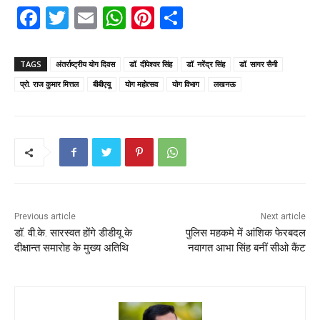
F
T
E
W
Pi
S
a
w
m
h
nt
h
c
itt
ai
a
er
ar
TAGS
अंतर्राष्ट्रीय योग दिवस
डॉ. दीपेश्वर सिंह
डॉ. नरेंद्र सिंह
डॉ. सागर सैनी
e
er
l
ts
e
e
प्रो. राज कुमार मित्तल
बीबीएयू
योग महोत्सव
योग विभाग
लखनऊ
b
A
st
o
p
o
p
k
Previous article
Next article
डॉ. वी.के. सारस्वत होंगे डीडीयू के
पुलिस महकमे में आंशिक फेरबदल
दीक्षान्त समारोह के मुख्य अतिथि
नवागत आभा सिंह बनीं सीओ कैंट