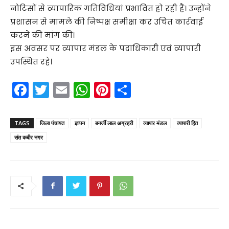
नोटिसों से व्यापारिक गतिविधियां प्रभावित हो रही हैं। उन्होंने
प्रशासन से मामले की निष्पक्ष समीक्षा कर उचित कार्रवाई
करने की मांग की।
इस अवसर पर व्यापार मंडल के पदाधिकारी एवं व्यापारी
उपस्थित रहे।
F
T
E
W
Pi
S
a
w
m
h
nt
h
c
itt
ai
a
er
ar
TAGS
जिला पंचायत
ज्ञापन
बनर्जी लाल अग्रहरी
व्यापार मंडल
व्यापारी हित
e
er
l
ts
e
e
संत कबीर नगर
b
A
st
o
p
o
p
k