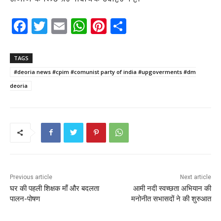
F
T
E
W
Pi
S
a
w
m
h
nt
h
c
itt
ai
a
er
ar
TAGS
e
er
l
ts
e
e
#deoria news #cpim #comunist party of india #upgoverments #dm
b
A
st
deoria
o
p
o
p
k
Previous article
Next article
घर की पहली शिक्षक माँ और बदलता
आमी नदी स्वच्छता अभियान की
पालन-पोषण
मनोनीत सभासदों ने की शुरुआत