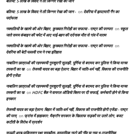
बलिया: 5 लाख के विवाद ने ली किन्नर रेखा की जान
बलिया: 5 लाख के विवाद ने ली किन्नर रेखा की जान -
देवरिया में झपटमारी गैंग का
on
पर्दाफाश
नक्सलियों के खात्मे की ओर बिहार, कुख्यात गिरोहों का सफाया - राष्ट्र की परम्परा
स्कूल
on
जाते समय कंबाइन की चपेट में आए भाई-बहन की दर्दनाक मौत से गांव में मातम
नक्सलियों के खात्मे की ओर बिहार, कुख्यात गिरोहों का सफाया - राष्ट्र की परम्परा
on
देवरिया की बेटी पल्लवी राय ने रचा इतिहास
नाबालिग छात्राओं की रहस्यमयी गुमशुदगी सुलझी, पूर्णिया से बरामद कर पुलिस ने किया मानव
तस्करी का ख
तेजस्वी यादव का बड़ा ऐलान: बिहार में जाति-धर्म नहीं, विकास की राजनीति
on
होगी एजेंडा
नाबालिग छात्राओं की रहस्यमयी गुमशुदगी सुलझी, पूर्णिया से बरामद कर पुलिस ने किया मानव
तस्करी का ख
HDFC बैंक ने वायरल ऑडियो क्लिप पर दी सफाई, कर्मचारी होने से किया
on
इनकार
तेजस्वी यादव का बड़ा ऐलान: बिहार में जाति-धर्म नहीं, विकास की राजनीति होगी एजेंडा - राष्ट्र
की परम्
फ्रांस में हाहाकार: मैक्रॉन सरकार के खिलाफ सड़कों पर उतरे लोग, बजट
on
कटौती के विरोध में प्रदर्शन
सऊदी अरब-पाकिस्तान रक्षा समझौता- इस्लामिक नाटो की नींव या नया भू-राजनीतिक