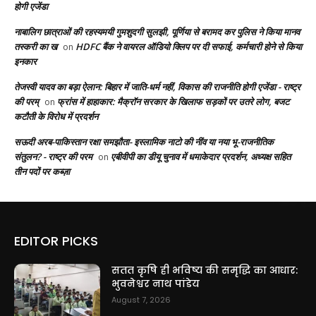
होगी एजेंडा
नाबालिग छात्राओं की रहस्यमयी गुमशुदगी सुलझी, पूर्णिया से बरामद कर पुलिस ने किया मानव
तस्करी का ख
HDFC बैंक ने वायरल ऑडियो क्लिप पर दी सफाई, कर्मचारी होने से किया
on
इनकार
तेजस्वी यादव का बड़ा ऐलान: बिहार में जाति-धर्म नहीं, विकास की राजनीति होगी एजेंडा - राष्ट्र
की परम्
फ्रांस में हाहाकार: मैक्रॉन सरकार के खिलाफ सड़कों पर उतरे लोग, बजट
on
कटौती के विरोध में प्रदर्शन
सऊदी अरब-पाकिस्तान रक्षा समझौता- इस्लामिक नाटो की नींव या नया भू-राजनीतिक
संतुलन? - राष्ट्र की परम
एबीवीपी का डीयू चुनाव में धमाकेदार प्रदर्शन, अध्यक्ष सहित
on
तीन पदों पर कब्ज़ा
EDITOR PICKS
सतत कृषि ही भविष्य की समृद्धि का आधार:
भुवनेश्वर नाथ पांडेय
August 7, 2026