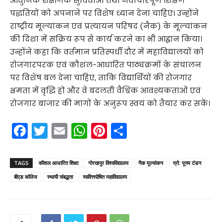
आधुनिक शैक्षणिक सुविधाओं तथा नवाचारपूर्ण शिक्षण
पद्धतियों को अपनाने पर विशेष ध्यान देना चाहिए। उन्होंने
राष्ट्रीय मूल्यांकन एवं प्रत्यायन परिषद (नैक) के मूल्यांकन
की दिशा में सक्रिय रूप से कार्य करने का भी आह्वान किया।
उन्होंने कहा कि वर्तमान प्रतिस्पर्धी दौर में महाविद्यालयों को
रोजगारपरक एवं कौशल-आधारित पाठ्यक्रमों के संचालन
पर विशेष बल देना चाहिए, ताकि विद्यार्थियों की रोजगार
क्षमता में वृद्धि हो और वे बदलती वैश्विक आवश्यकताओं एवं
रोजगार बाजार की मांगों के अनुरूप स्वयं को तैयार कर सकें।
F
T
E
W
Pi
S
a
w
m
h
nt
h
c
itt
ai
a
er
ar
TAGS
कौशल आधारित शिक्षा
गोरखपुर विश्वविद्यालय
नैक मूल्यांकन
प्रो. पूनम टंडन
e
er
l
ts
e
e
बीएड कॉलेज
स्थायी संबद्धता
स्ववित्तपोषित महाविद्यालय
b
A
st
o
p