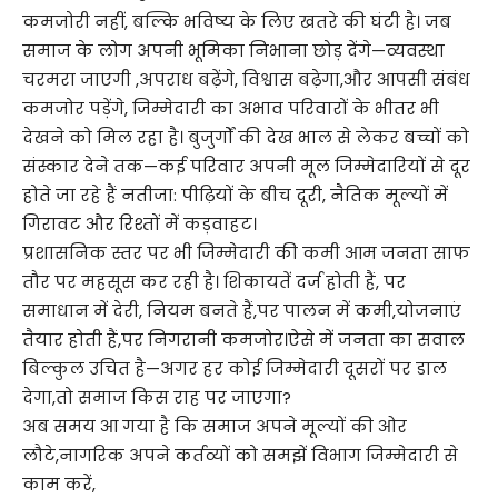
कमजोरी नहीं, बल्कि भविष्य के लिए खतरे की घंटी है। जब
समाज के लोग अपनी भूमिका निभाना छोड़ देंगे—व्यवस्था
चरमरा जाएगी ,अपराध बढ़ेंगे, विश्वास बढ़ेगा,और आपसी संबंध
कमजोर पड़ेंगे, जिम्मेदारी का अभाव परिवारों के भीतर भी
देखने को मिल रहा है। बुजुर्गों की देख भाल से लेकर बच्चों को
संस्कार देने तक—कई परिवार अपनी मूल जिम्मेदारियों से दूर
होते जा रहे हैं नतीजा: पीढ़ियों के बीच दूरी, नैतिक मूल्यों में
गिरावट और रिश्तों में कड़वाहट।
प्रशासनिक स्तर पर भी जिम्मेदारी की कमी आम जनता साफ
तौर पर महसूस कर रही है। शिकायतें दर्ज होती हैं, पर
समाधान में देरी, नियम बनते हैं,पर पालन में कमी,योजनाएं
तैयार होती हैं,पर निगरानी कमजोर।ऐसे में जनता का सवाल
बिल्कुल उचित है—अगर हर कोई जिम्मेदारी दूसरों पर डाल
देगा,तो समाज किस राह पर जाएगा?
अब समय आ गया है कि समाज अपने मूल्यों की ओर
लौटे,नागरिक अपने कर्तव्यों को समझें विभाग जिम्मेदारी से
काम करें,