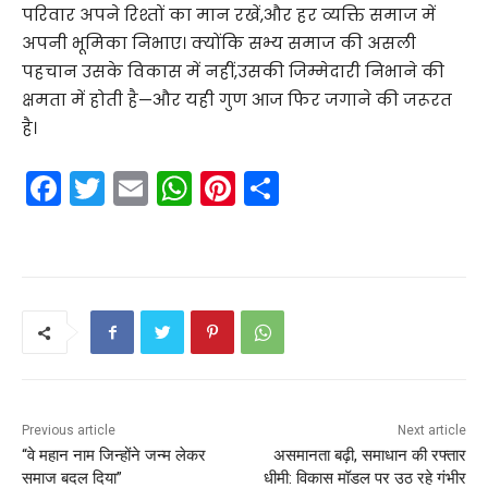
परिवार अपने रिश्तों का मान रखें,और हर व्यक्ति समाज में
अपनी भूमिका निभाए। क्योंकि सभ्य समाज की असली
पहचान उसके विकास में नहीं,उसकी जिम्मेदारी निभाने की
क्षमता में होती है—और यही गुण आज फिर जगाने की जरूरत
है।
F
T
E
W
Pi
S
a
w
m
h
nt
h
c
itt
ai
a
er
ar
e
er
l
ts
e
e
b
A
st
o
p
o
p
k
Previous article
Next article
“वे महान नाम जिन्होंने जन्म लेकर
असमानता बढ़ी, समाधान की रफ्तार
समाज बदल दिया”
धीमी: विकास मॉडल पर उठ रहे गंभीर