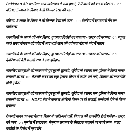
Pakistan Airstrike: अफगानिस्तान में पाक हमले, 7 ठिकानों को बनाया निशाना -
on
बलिया: 5 लाख के विवाद ने ली किन्नर रेखा की जान
बलिया: 5 लाख के विवाद ने ली किन्नर रेखा की जान -
देवरिया में झपटमारी गैंग का
on
पर्दाफाश
नक्सलियों के खात्मे की ओर बिहार, कुख्यात गिरोहों का सफाया - राष्ट्र की परम्परा
स्कूल
on
जाते समय कंबाइन की चपेट में आए भाई-बहन की दर्दनाक मौत से गांव में मातम
नक्सलियों के खात्मे की ओर बिहार, कुख्यात गिरोहों का सफाया - राष्ट्र की परम्परा
on
देवरिया की बेटी पल्लवी राय ने रचा इतिहास
नाबालिग छात्राओं की रहस्यमयी गुमशुदगी सुलझी, पूर्णिया से बरामद कर पुलिस ने किया मानव
तस्करी का ख
तेजस्वी यादव का बड़ा ऐलान: बिहार में जाति-धर्म नहीं, विकास की राजनीति
on
होगी एजेंडा
नाबालिग छात्राओं की रहस्यमयी गुमशुदगी सुलझी, पूर्णिया से बरामद कर पुलिस ने किया मानव
तस्करी का ख
HDFC बैंक ने वायरल ऑडियो क्लिप पर दी सफाई, कर्मचारी होने से किया
on
इनकार
तेजस्वी यादव का बड़ा ऐलान: बिहार में जाति-धर्म नहीं, विकास की राजनीति होगी एजेंडा - राष्ट्र
की परम्
फ्रांस में हाहाकार: मैक्रॉन सरकार के खिलाफ सड़कों पर उतरे लोग, बजट
on
कटौती के विरोध में प्रदर्शन