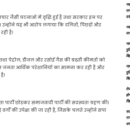
नक्
परम
दर्
चार जैसी घटनाओं में वृद्धि हुई है तथा सरकार इन पर
ै। उन्होंने यह भी आरोप लगाया कि दलितों, पिछड़ों और
नक्
रही है।
परम
ना
पु
बिह
ी तथा पेट्रोल, डीजल और रसोई गैस की बढ़ती कीमतों को
ना
आम जनता आर्थिक परेशानियों का सामना कर रही है और
पु
है।
क्
तेज
होग
खि
पार्टी छोड़कर समाजवादी पार्टी की सदस्यता ग्रहण की।
र्गों की उपेक्षा की जा रही है, जिसके चलते उन्होंने सपा
सऊ
रा
धमा