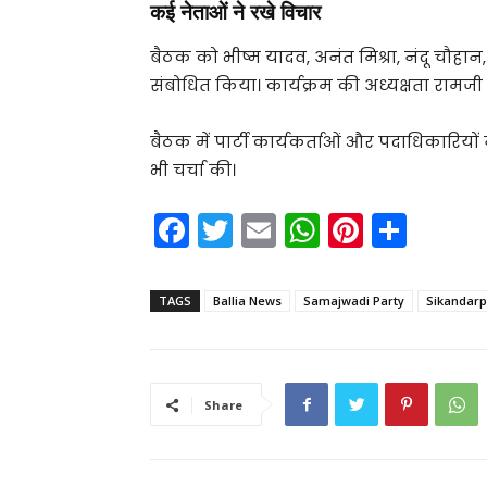
कई नेताओं ने रखे विचार
बैठक को भीष्म यादव, अनंत मिश्रा, नंदू चौह
संबोधित किया। कार्यक्रम की अध्यक्षता रामजी
बैठक में पार्टी कार्यकर्ताओं और पदाधिकारि
भी चर्चा की।
F
T
E
W
Pi
S
a
w
m
h
nt
h
c
itt
ai
a
er
ar
TAGS
Ballia News
Samajwadi Party
Sikandar
e
er
l
ts
e
e
b
A
st
o
p
Share
o
p
k