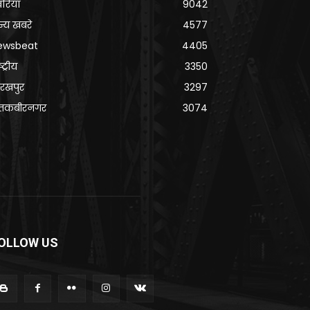
वरिया
9042
्य खबरे
4577
ewsbeat
4405
्ट्रीय
3350
रखपुर
3297
ंतकबीरनगर
3074
OLLOW US