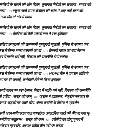
सलियों के खात्मे की ओर बिहार, कुख्यात गिरोहों का सफाया - राष्ट्र की
्परा
स्कूल जाते समय कंबाइन की चपेट में आए भाई-बहन की
on
दनाक मौत से गांव में मातम
सलियों के खात्मे की ओर बिहार, कुख्यात गिरोहों का सफाया - राष्ट्र की
्परा
देवरिया की बेटी पल्लवी राय ने रचा इतिहास
on
बालिग छात्राओं की रहस्यमयी गुमशुदगी सुलझी, पूर्णिया से बरामद कर
लिस ने किया मानव तस्करी का ख
तेजस्वी यादव का बड़ा ऐलान:
on
ार में जाति-धर्म नहीं, विकास की राजनीति होगी एजेंडा
बालिग छात्राओं की रहस्यमयी गुमशुदगी सुलझी, पूर्णिया से बरामद कर
लिस ने किया मानव तस्करी का ख
HDFC बैंक ने वायरल ऑडियो
on
लिप पर दी सफाई, कर्मचारी होने से किया इनकार
स्वी यादव का बड़ा ऐलान: बिहार में जाति-धर्म नहीं, विकास की राजनीति
ी एजेंडा - राष्ट्र की परम्
फ्रांस में हाहाकार: मैक्रॉन सरकार के
on
लाफ सड़कों पर उतरे लोग, बजट कटौती के विरोध में प्रदर्शन
दी अरब-पाकिस्तान रक्षा समझौता- इस्लामिक नाटो की नींव या नया भू-
जनीतिक संतुलन? - राष्ट्र की परम
एबीवीपी का डीयू चुनाव में
on
केदार प्रदर्शन, अध्यक्ष सहित तीन पदों पर कब्ज़ा