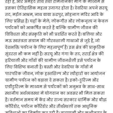
रहा है, और अमहट तीर्थ तथा रामजानकी मार्ग के माध्यम से
इसका ऐतिहासिक महत्व उजागर होता है। देवरिया अपने सरयू
तट, मईल आश्रम, नाथ बाबा रुद्रपुर, सोहनाग मंदिर आदि के
लिए प्रसिद्ध है। यहाँ के मेले, लोकगीत और लोकनृत्य न केवल
पर्यटकों को आकर्षित करते हैं बल्कि ग्रामीण जीवन की
विविधता और संस्कृति को भी प्रदर्शित करते हैं। बलिया और
मऊ स्वतंत्रता संग्राम की गौरवशाली गाथाओं से जुड़े हैं, जो
देशभक्ति पर्यटन के लिए महत्वपूर्ण हैं। इस क्षेत्र की प्राकृतिक
सुंदरता भी कम नहीं है। सरयू और गंगा के तट, तराई क्षेत्र की
हरियाली और गाँवों की ग्रामीण जीवनशैली इसे पर्यटन के
लिए विशिष्ट बनाती है। बस्ती और देवरिया के गाँवों में
पारंपरिक जीवन, लोक हस्तशिल्प और त्यौहारों का आयोजन
ग्रामीण पर्यटन को बढ़ावा दे सकता है। इको-टूरिज़्म और
एग्रीटूरिज़्म के माध्यम से पर्यटकों को अनुभव के साथ-साथ
स्थानीय अर्थव्यवस्था में योगदान का अवसर भी मिल सकता
है। वर्तमान समय में केंद्र और राज्य सरकार धार्मिक और बौद्ध
कॉरिडोर, पर्यटन कॉरिडोर और तीर्थस्थलों तक आधुनिक
सुविधाओं का निर्माण कर रही हैं। वाराणसी और कुशीनगर के