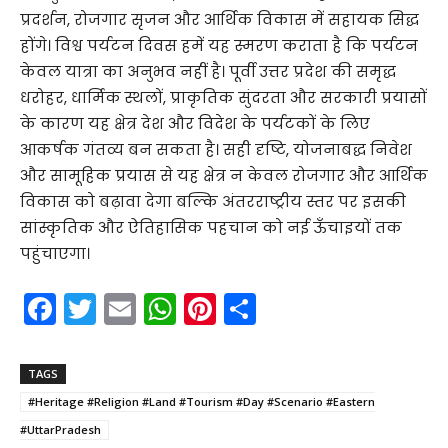
प्रदर्शन, रोजगार सृजन और आर्थिक विकास में सहायक सिद्ध
होंगे। विश्व पर्यटन दिवस हमें यह स्मरण कराता है कि पर्यटन
केवल यात्रा का अनुभव नहीं है। पूर्वी उत्तर प्रदेश की समृद्ध
धरोहर, धार्मिक स्थलों, प्राकृतिक सुंदरता और सरकारी प्रयासों
के कारण यह क्षेत्र देश और विदेश के पर्यटकों के लिए
आकर्षक गंतव्य बन सकता है। सही दृष्टि, योजनाबद्ध निवेश
और सामूहिक प्रयास से यह क्षेत्र न केवल रोजगार और आर्थिक
विकास को बढ़ावा देगा बल्कि अंतरराष्ट्रीय स्तर पर इसकी
सांस्कृतिक और ऐतिहासिक पहचान को नई ऊँचाइयों तक
पहुंचाएगा।
F
T
E
W
Pi
S
a
w
m
h
nt
h
c
itt
ai
a
er
ar
TAGS
e
er
l
ts
e
e
#Heritage #Religion #Land #Tourism #Day #Scenario #Eastern
b
A
st
#UttarPradesh