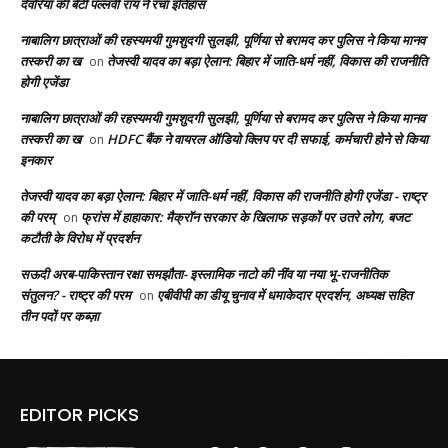
देवरिया की बेटी पल्लवी राय ने रचा इतिहास
नाबालिग छात्राओं की रहस्यमयी गुमशुदगी सुलझी, पूर्णिया से बरामद कर पुलिस ने किया मानव
तस्करी का ख
तेजस्वी यादव का बड़ा ऐलान: बिहार में जाति-धर्म नहीं, विकास की राजनीति
on
होगी एजेंडा
नाबालिग छात्राओं की रहस्यमयी गुमशुदगी सुलझी, पूर्णिया से बरामद कर पुलिस ने किया मानव
तस्करी का ख
HDFC बैंक ने वायरल ऑडियो क्लिप पर दी सफाई, कर्मचारी होने से किया
on
इनकार
तेजस्वी यादव का बड़ा ऐलान: बिहार में जाति-धर्म नहीं, विकास की राजनीति होगी एजेंडा - राष्ट्र
की परम्
फ्रांस में हाहाकार: मैक्रॉन सरकार के खिलाफ सड़कों पर उतरे लोग, बजट
on
कटौती के विरोध में प्रदर्शन
सऊदी अरब-पाकिस्तान रक्षा समझौता- इस्लामिक नाटो की नींव या नया भू-राजनीतिक
संतुलन? - राष्ट्र की परम
एबीवीपी का डीयू चुनाव में धमाकेदार प्रदर्शन, अध्यक्ष सहित
on
तीन पदों पर कब्ज़ा
EDITOR PICKS