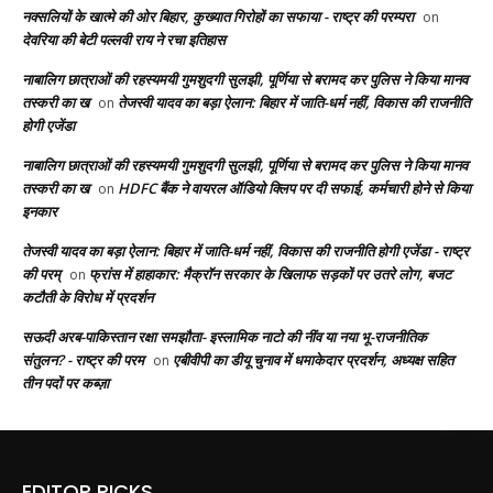
नक्सलियों के खात्मे की ओर बिहार, कुख्यात गिरोहों का सफाया - राष्ट्र की परम्परा
on
देवरिया की बेटी पल्लवी राय ने रचा इतिहास
नाबालिग छात्राओं की रहस्यमयी गुमशुदगी सुलझी, पूर्णिया से बरामद कर पुलिस ने किया मानव
तस्करी का ख
तेजस्वी यादव का बड़ा ऐलान: बिहार में जाति-धर्म नहीं, विकास की राजनीति
on
होगी एजेंडा
नाबालिग छात्राओं की रहस्यमयी गुमशुदगी सुलझी, पूर्णिया से बरामद कर पुलिस ने किया मानव
तस्करी का ख
HDFC बैंक ने वायरल ऑडियो क्लिप पर दी सफाई, कर्मचारी होने से किया
on
इनकार
तेजस्वी यादव का बड़ा ऐलान: बिहार में जाति-धर्म नहीं, विकास की राजनीति होगी एजेंडा - राष्ट्र
की परम्
फ्रांस में हाहाकार: मैक्रॉन सरकार के खिलाफ सड़कों पर उतरे लोग, बजट
on
कटौती के विरोध में प्रदर्शन
सऊदी अरब-पाकिस्तान रक्षा समझौता- इस्लामिक नाटो की नींव या नया भू-राजनीतिक
संतुलन? - राष्ट्र की परम
एबीवीपी का डीयू चुनाव में धमाकेदार प्रदर्शन, अध्यक्ष सहित
on
तीन पदों पर कब्ज़ा
EDITOR PICKS