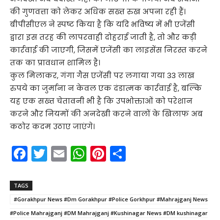
की गुणवत्ता को लेकर अधिक सख्त रुख अपना रही हैं।
बीपीसीएल ने स्पष्ट किया है कि यदि भविष्य में भी एजेंसी
द्वारा इस तरह की लापरवाही दोहराई जाती है, तो और कड़ी
कार्रवाई की जाएगी, जिसमें एजेंसी का लाइसेंस निरस्त करने
तक का प्रावधान शामिल है।
कुल मिलाकर, गंगा गैस एजेंसी पर लगाया गया 33 लाख
रुपये का जुर्माना न केवल एक दंडात्मक कार्रवाई है, बल्कि
यह एक सख्त चेतावनी भी है कि उपभोक्ताओं को परेशान
करने और नियमों की अनदेखी करने वालों के खिलाफ अब
कठोर कदम उठाए जाएंगे।
F
T
E
W
Pi
S
a
w
m
h
nt
h
c
itt
ai
a
er
ar
TAGS
e
er
l
ts
e
e
#Gorakhpur News #Dm Gorakhpur #Police Gorkhpur #Mahrajganj News
b
A
st
#Police Mahrajganj #DM Mahrajganj #Kushinagar News #DM kushinagar