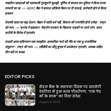
नाबालिग छात्राओं की रहस्यमयी गुमशुदगी सुलझी, पूर्णिया से बरामद कर पुलिस ने किया मानव
तस्करी का ख
HDFC बैंक ने वायरल ऑडियो क्लिप पर दी सफाई, कर्मचारी होने से किया
on
इनकार
तेजस्वी यादव का बड़ा ऐलान: बिहार में जाति-धर्म नहीं, विकास की राजनीति होगी एजेंडा - राष्ट्र
की परम्
फ्रांस में हाहाकार: मैक्रॉन सरकार के खिलाफ सड़कों पर उतरे लोग, बजट
on
कटौती के विरोध में प्रदर्शन
सऊदी अरब-पाकिस्तान रक्षा समझौता- इस्लामिक नाटो की नींव या नया भू-राजनीतिक
संतुलन? - राष्ट्र की परम
एबीवीपी का डीयू चुनाव में धमाकेदार प्रदर्शन, अध्यक्ष सहित
on
तीन पदों पर कब्ज़ा
EDITOR PICKS
सेंट्रल बैंक के स्थापना दिवस पर आरसेटी
देवरिया में हुआ भव्य पौधरोपण, “एक पेड़
माँ के नाम” का दिया संदेश
August 9, 2026