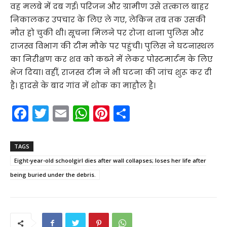
वह मलबे में दब गई। परिजन और ग्रामीण उसे तत्काल बाहर
निकालकर उपचार के लिए ले गए, लेकिन तब तक उसकी
मौत हो चुकी थी। सूचना मिलने पर रोजा थाना पुलिस और
राजस्व विभाग की टीम मौके पर पहुंची। पुलिस ने घटनास्थल
का निरीक्षण कर शव को कब्जे में लेकर पोस्टमार्टम के लिए
भेज दिया। वहीं, राजस्व टीम ने भी घटना की जांच शुरू कर दी
है। हादसे के बाद गांव में शोक का माहौल है।
F
T
E
W
Pi
S
a
w
m
h
nt
h
c
itt
ai
a
er
ar
TAGS
e
er
l
ts
e
e
Eight-year-old schoolgirl dies after wall collapses; loses her life after
b
A
st
being buried under the debris.
o
p
o
p
k