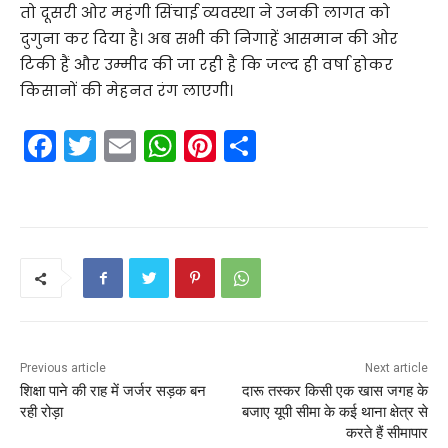
तो दूसरी ओर महंगी सिंचाई व्यवस्था ने उनकी लागत को
दुगुना कर दिया है। अब सभी की निगाहें आसमान की ओर
टिकी हैं और उम्मीद की जा रही है कि जल्द ही वर्षा होकर
किसानों की मेहनत रंग लाएगी।
F
T
E
W
Pi
S
a
w
m
h
nt
h
c
itt
ai
a
er
ar
e
er
l
ts
e
e
b
A
st
o
p
o
p
k
Previous article
Next article
शिक्षा पाने की राह में जर्जर सड़क बन
दारू तस्कर किसी एक खास जगह के
रही रोड़ा
बजाए यूपी सीमा के कई थाना क्षेत्र से
करते हैं सीमापार