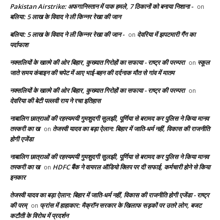
Pakistan Airstrike: अफगानिस्तान में पाक हमले, 7 ठिकानों को बनाया निशाना -
on
बलिया: 5 लाख के विवाद ने ली किन्नर रेखा की जान
बलिया: 5 लाख के विवाद ने ली किन्नर रेखा की जान -
देवरिया में झपटमारी गैंग का
on
पर्दाफाश
नक्सलियों के खात्मे की ओर बिहार, कुख्यात गिरोहों का सफाया - राष्ट्र की परम्परा
स्कूल
on
जाते समय कंबाइन की चपेट में आए भाई-बहन की दर्दनाक मौत से गांव में मातम
नक्सलियों के खात्मे की ओर बिहार, कुख्यात गिरोहों का सफाया - राष्ट्र की परम्परा
on
देवरिया की बेटी पल्लवी राय ने रचा इतिहास
नाबालिग छात्राओं की रहस्यमयी गुमशुदगी सुलझी, पूर्णिया से बरामद कर पुलिस ने किया मानव
तस्करी का ख
तेजस्वी यादव का बड़ा ऐलान: बिहार में जाति-धर्म नहीं, विकास की राजनीति
on
होगी एजेंडा
नाबालिग छात्राओं की रहस्यमयी गुमशुदगी सुलझी, पूर्णिया से बरामद कर पुलिस ने किया मानव
तस्करी का ख
HDFC बैंक ने वायरल ऑडियो क्लिप पर दी सफाई, कर्मचारी होने से किया
on
इनकार
तेजस्वी यादव का बड़ा ऐलान: बिहार में जाति-धर्म नहीं, विकास की राजनीति होगी एजेंडा - राष्ट्र
की परम्
फ्रांस में हाहाकार: मैक्रॉन सरकार के खिलाफ सड़कों पर उतरे लोग, बजट
on
कटौती के विरोध में प्रदर्शन