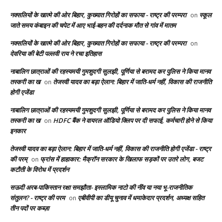
नक्सलियों के खात्मे की ओर बिहार, कुख्यात गिरोहों का सफाया - राष्ट्र की परम्परा
स्कूल
on
जाते समय कंबाइन की चपेट में आए भाई-बहन की दर्दनाक मौत से गांव में मातम
नक्सलियों के खात्मे की ओर बिहार, कुख्यात गिरोहों का सफाया - राष्ट्र की परम्परा
on
देवरिया की बेटी पल्लवी राय ने रचा इतिहास
नाबालिग छात्राओं की रहस्यमयी गुमशुदगी सुलझी, पूर्णिया से बरामद कर पुलिस ने किया मानव
तस्करी का ख
तेजस्वी यादव का बड़ा ऐलान: बिहार में जाति-धर्म नहीं, विकास की राजनीति
on
होगी एजेंडा
नाबालिग छात्राओं की रहस्यमयी गुमशुदगी सुलझी, पूर्णिया से बरामद कर पुलिस ने किया मानव
तस्करी का ख
HDFC बैंक ने वायरल ऑडियो क्लिप पर दी सफाई, कर्मचारी होने से किया
on
इनकार
तेजस्वी यादव का बड़ा ऐलान: बिहार में जाति-धर्म नहीं, विकास की राजनीति होगी एजेंडा - राष्ट्र
की परम्
फ्रांस में हाहाकार: मैक्रॉन सरकार के खिलाफ सड़कों पर उतरे लोग, बजट
on
कटौती के विरोध में प्रदर्शन
सऊदी अरब-पाकिस्तान रक्षा समझौता- इस्लामिक नाटो की नींव या नया भू-राजनीतिक
संतुलन? - राष्ट्र की परम
एबीवीपी का डीयू चुनाव में धमाकेदार प्रदर्शन, अध्यक्ष सहित
on
तीन पदों पर कब्ज़ा