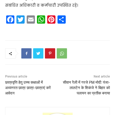
संबंधित अधिकारी व कर्मचारी उपस्थित रहे।
F
T
E
W
Pi
S
a
w
m
h
nt
h
c
itt
ai
a
er
ar
e
er
l
ts
e
e
b
A
st
o
p
o
p
k
Previous article
Next article
छात्रवृत्ति हेतु उच्च कक्षाओं में
सीवान रैली में गरजे PM मोदी: पंजा-
अध्यनरत छात्र छात्र-छात्राएं करें
लालटेन के शिकंजे ने बिहार को
आवेदन
पलायन का प्रतीक बनाया