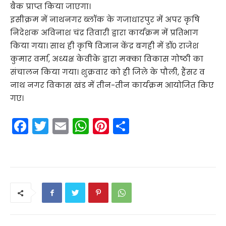
बैक प्राप्त किया जाएगा।
इसीक्रम में नाथनगर ब्लॉक के गजाधारपुर में अपर कृषि
निदेशक अविनाश चंद्र तिवारी द्वारा कार्यक्रम में प्रतिभाग
किया गया। साथ ही कृषि विज्ञान केंद्र बगही में डॉ0 राजेश
कुमार वर्मा, अध्यक्ष केवीके द्वारा मक्का विकास गोष्ठी का
संचालन किया गया। शुक्रवार को ही जिले के पौली, हैंसर व
नाथ नगर विकास खंड में तीन-तीन कार्यक्रम आयोजित किए
गए।
F
T
E
W
Pi
S
a
w
m
h
nt
h
c
itt
ai
a
er
ar
e
er
l
ts
e
e
b
A
st
o
p
o
p