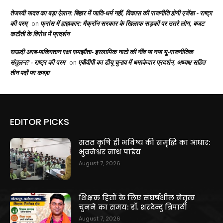
तेजस्वी यादव का बड़ा ऐलान: बिहार में जाति-धर्म नहीं, विकास की राजनीति होगी एजेंडा - राष्ट्र
की परम्
फ्रांस में हाहाकार: मैक्रॉन सरकार के खिलाफ सड़कों पर उतरे लोग, बजट
on
कटौती के विरोध में प्रदर्शन
सऊदी अरब-पाकिस्तान रक्षा समझौता- इस्लामिक नाटो की नींव या नया भू-राजनीतिक
संतुलन? - राष्ट्र की परम
एबीवीपी का डीयू चुनाव में धमाकेदार प्रदर्शन, अध्यक्ष सहित
on
तीन पदों पर कब्ज़ा
EDITOR PICKS
सतत कृषि ही भविष्य की समृद्धि का आधार:
भुवनेश्वर नाथ पांडेय
August 7, 2026
शिक्षक हितों के लिए संघर्षशील नेतृत्व
चुनने का समय: डॉ. शरदेन्दु त्रिपाठी
August 7, 2026