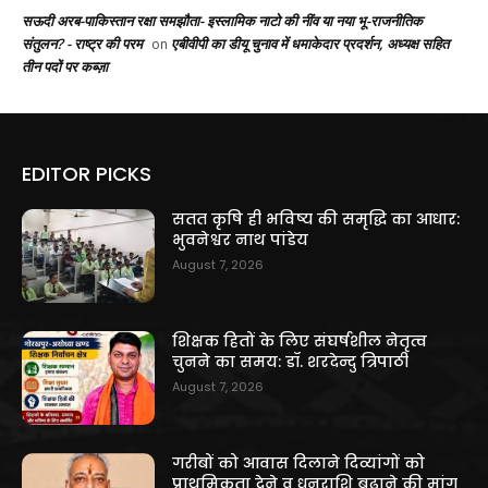
सऊदी अरब-पाकिस्तान रक्षा समझौता- इस्लामिक नाटो की नींव या नया भू-राजनीतिक
संतुलन? - राष्ट्र की परम
एबीवीपी का डीयू चुनाव में धमाकेदार प्रदर्शन, अध्यक्ष सहित
on
तीन पदों पर कब्ज़ा
EDITOR PICKS
सतत कृषि ही भविष्य की समृद्धि का आधार:
भुवनेश्वर नाथ पांडेय
August 7, 2026
शिक्षक हितों के लिए संघर्षशील नेतृत्व
चुनने का समय: डॉ. शरदेन्दु त्रिपाठी
August 7, 2026
गरीबों को आवास दिलाने दिव्यांगों को
प्राथमिकता देने व धनराशि बढ़ाने की मांग