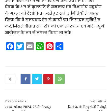
उनके परिजनों को भी समारोह में आमंत्रित किया जाए।
बैठक के अंत में कुलपति ने समन्वय एवं विभागीय सहयोग
के महत्व को रेखांकित करते हुए सभी समितियों से आग्रह
किया कि वे समयबद्ध ढंग से कार्यों का निष्पादन सुनिश्चित
करें, जिससे दीक्षांत समारोह को एक स्मरणीय एवं गरिमापूर्ण
आयोजन के रूप में संपन्न किया जा सके।
F
T
E
W
Pi
S
a
w
m
h
nt
h
c
itt
ai
a
er
ar
e
er
l
ts
e
e
b
A
st
o
p
o
p
k
Previous article
Next article
स्वच्छ सर्वेक्षण 2024-25 में गोरखपुर
जिले के तीनों तहसीलों में संपूर्ण