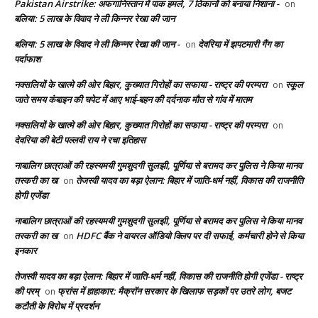
Pakistan Airstrike: अफगानिस्तान में पाक हमले, 7 ठिकानों को बनाया निशाना -
on
बलिया: 5 लाख के विवाद ने ली किन्नर रेखा की जान
बलिया: 5 लाख के विवाद ने ली किन्नर रेखा की जान -
देवरिया में झपटमारी गैंग का
on
पर्दाफाश
नक्सलियों के खात्मे की ओर बिहार, कुख्यात गिरोहों का सफाया - राष्ट्र की परम्परा
स्कूल
on
जाते समय कंबाइन की चपेट में आए भाई-बहन की दर्दनाक मौत से गांव में मातम
नक्सलियों के खात्मे की ओर बिहार, कुख्यात गिरोहों का सफाया - राष्ट्र की परम्परा
on
देवरिया की बेटी पल्लवी राय ने रचा इतिहास
नाबालिग छात्राओं की रहस्यमयी गुमशुदगी सुलझी, पूर्णिया से बरामद कर पुलिस ने किया मानव
तस्करी का ख
तेजस्वी यादव का बड़ा ऐलान: बिहार में जाति-धर्म नहीं, विकास की राजनीति
on
होगी एजेंडा
नाबालिग छात्राओं की रहस्यमयी गुमशुदगी सुलझी, पूर्णिया से बरामद कर पुलिस ने किया मानव
तस्करी का ख
HDFC बैंक ने वायरल ऑडियो क्लिप पर दी सफाई, कर्मचारी होने से किया
on
इनकार
तेजस्वी यादव का बड़ा ऐलान: बिहार में जाति-धर्म नहीं, विकास की राजनीति होगी एजेंडा - राष्ट्र
की परम्
फ्रांस में हाहाकार: मैक्रॉन सरकार के खिलाफ सड़कों पर उतरे लोग, बजट
on
कटौती के विरोध में प्रदर्शन