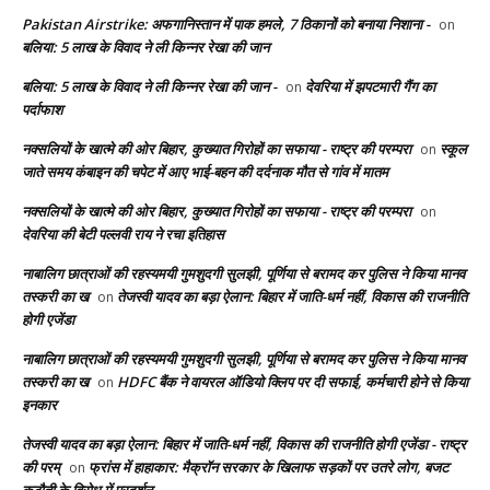
Pakistan Airstrike: अफगानिस्तान में पाक हमले, 7 ठिकानों को बनाया निशाना -
on
बलिया: 5 लाख के विवाद ने ली किन्नर रेखा की जान
बलिया: 5 लाख के विवाद ने ली किन्नर रेखा की जान -
देवरिया में झपटमारी गैंग का
on
पर्दाफाश
नक्सलियों के खात्मे की ओर बिहार, कुख्यात गिरोहों का सफाया - राष्ट्र की परम्परा
स्कूल
on
जाते समय कंबाइन की चपेट में आए भाई-बहन की दर्दनाक मौत से गांव में मातम
नक्सलियों के खात्मे की ओर बिहार, कुख्यात गिरोहों का सफाया - राष्ट्र की परम्परा
on
देवरिया की बेटी पल्लवी राय ने रचा इतिहास
नाबालिग छात्राओं की रहस्यमयी गुमशुदगी सुलझी, पूर्णिया से बरामद कर पुलिस ने किया मानव
तस्करी का ख
तेजस्वी यादव का बड़ा ऐलान: बिहार में जाति-धर्म नहीं, विकास की राजनीति
on
होगी एजेंडा
नाबालिग छात्राओं की रहस्यमयी गुमशुदगी सुलझी, पूर्णिया से बरामद कर पुलिस ने किया मानव
तस्करी का ख
HDFC बैंक ने वायरल ऑडियो क्लिप पर दी सफाई, कर्मचारी होने से किया
on
इनकार
तेजस्वी यादव का बड़ा ऐलान: बिहार में जाति-धर्म नहीं, विकास की राजनीति होगी एजेंडा - राष्ट्र
की परम्
फ्रांस में हाहाकार: मैक्रॉन सरकार के खिलाफ सड़कों पर उतरे लोग, बजट
on
कटौती के विरोध में प्रदर्शन