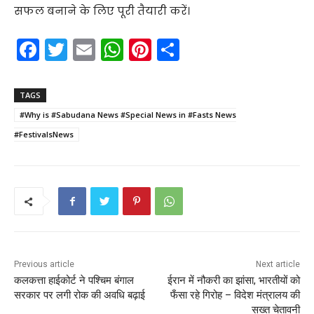
सफल बनाने के लिए पूरी तैयारी करें।
F
T
E
W
Pi
S
a
w
m
h
nt
h
c
itt
ai
a
er
ar
TAGS
e
er
l
ts
e
e
#Why is #Sabudana News #Special News in #Fasts News
b
A
st
#FestivalsNews
o
p
o
p
k
Previous article
Next article
कलकत्ता हाईकोर्ट ने पश्चिम बंगाल
ईरान में नौकरी का झांसा, भारतीयों को
सरकार पर लगी रोक की अवधि बढ़ाई
फँसा रहे गिरोह – विदेश मंत्रालय की
सख्त चेतावनी