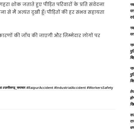
र गहरा शोक जताते हुए पीड़ित परिवारों के प्रति संवेदना
नक्
परम
घटना से मैं अत्यंत दुखी हूँ। पीड़ितों की हर संभव सहायता
दर्
नक्
परम
ारणों की जाँच की जाएगी और ज़िम्मेदार लोगों पर
ना
पु
बिह
ना
पु
क्
ोगिक_सुरक्षा #छत्तीसगढ़_समाचार #RaipurAccident #IndustrialAccident #WorkersSafety
तेज
होग
खि
सऊ
रा
धमा