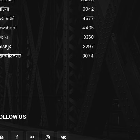
वरिया
9042
्य खबरे
4577
ewsbeat
4405
्ट्रीय
3350
रखपुर
3297
ंतकबीरनगर
3074
OLLOW US