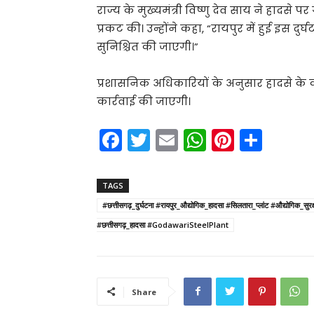
राज्य के मुख्यमंत्री विष्णु देव साय ने हादसे प
प्रकट की। उन्होंने कहा, “रायपुर में हुई इस दुर्
सुनिश्चित की जाएगी।”
प्रशासनिक अधिकारियों के अनुसार हादसे के क
कार्रवाई की जाएगी।
F
T
E
W
Pi
S
a
w
m
h
nt
h
c
itt
ai
a
er
ar
TAGS
e
er
l
ts
e
e
#छत्तीसगढ़_दुर्घटना #रायपुर_औद्योगिक_हादसा #सिलतारा_प्लांट #औद्य
b
A
st
#छत्तीसगढ़_हादसा #GodawariSteelPlant
o
p
o
p
k
Share