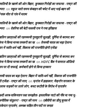
सलियों के खात्मे की ओर बिहार, कुख्यात गिरोहों का सफाया - राष्ट्र की
्परा
स्कूल जाते समय कंबाइन की चपेट में आए भाई-बहन की
on
दनाक मौत से गांव में मातम
सलियों के खात्मे की ओर बिहार, कुख्यात गिरोहों का सफाया - राष्ट्र की
्परा
देवरिया की बेटी पल्लवी राय ने रचा इतिहास
on
बालिग छात्राओं की रहस्यमयी गुमशुदगी सुलझी, पूर्णिया से बरामद कर
लिस ने किया मानव तस्करी का ख
तेजस्वी यादव का बड़ा ऐलान:
on
ार में जाति-धर्म नहीं, विकास की राजनीति होगी एजेंडा
बालिग छात्राओं की रहस्यमयी गुमशुदगी सुलझी, पूर्णिया से बरामद कर
लिस ने किया मानव तस्करी का ख
HDFC बैंक ने वायरल ऑडियो
on
लिप पर दी सफाई, कर्मचारी होने से किया इनकार
स्वी यादव का बड़ा ऐलान: बिहार में जाति-धर्म नहीं, विकास की राजनीति
ी एजेंडा - राष्ट्र की परम्
फ्रांस में हाहाकार: मैक्रॉन सरकार के
on
लाफ सड़कों पर उतरे लोग, बजट कटौती के विरोध में प्रदर्शन
दी अरब-पाकिस्तान रक्षा समझौता- इस्लामिक नाटो की नींव या नया भू-
जनीतिक संतुलन? - राष्ट्र की परम
एबीवीपी का डीयू चुनाव में
on
केदार प्रदर्शन, अध्यक्ष सहित तीन पदों पर कब्ज़ा