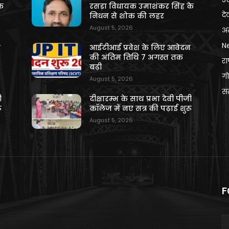
े
रसड़ा विधायक उमाशंकर सिंह के
दे
निधन से शोक की लहर
August 5, 2026
अन
N
न
आईटीआई प्रवेश के लिए आवेदन
की अंतिम तिथि 7 अगस्त तक
राष
बढ़ी
गो
August 5, 2026
स
ी
दीक्षारम्भ के साथ प्रभा देवी पीजी
ू
कॉलेज में नए सत्र की पढ़ाई शुरू
August 5, 2026
F