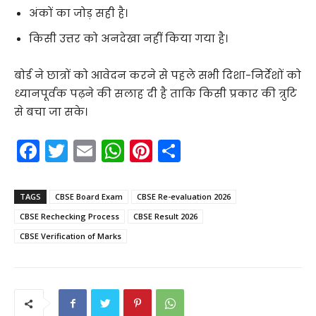
अंकों का जोड़ सही है।
किसी उत्तर को अनदेखा नहीं किया गया है।
बोर्ड ने छात्रों को आवेदन करने से पहले सभी दिशा-निर्देशों को
ध्यानपूर्वक पढ़ने की सलाह दी है ताकि किसी प्रकार की त्रुटि
से बचा जा सके।
F
T
E
W
Pi
S
a
w
m
h
nt
h
c
itt
ai
a
er
ar
TAGS
CBSE Board Exam
CBSE Re-evaluation 2026
e
er
l
ts
e
e
CBSE Rechecking Process
CBSE Result 2026
b
A
st
CBSE Verification of Marks
o
p
o
p
k