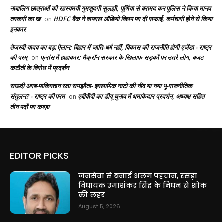
नाबालिग छात्राओं की रहस्यमयी गुमशुदगी सुलझी, पूर्णिया से बरामद कर पुलिस ने किया मानव
तस्करी का ख
HDFC बैंक ने वायरल ऑडियो क्लिप पर दी सफाई, कर्मचारी होने से किया
on
इनकार
तेजस्वी यादव का बड़ा ऐलान: बिहार में जाति-धर्म नहीं, विकास की राजनीति होगी एजेंडा - राष्ट्र
की परम्
फ्रांस में हाहाकार: मैक्रॉन सरकार के खिलाफ सड़कों पर उतरे लोग, बजट
on
कटौती के विरोध में प्रदर्शन
सऊदी अरब-पाकिस्तान रक्षा समझौता- इस्लामिक नाटो की नींव या नया भू-राजनीतिक
संतुलन? - राष्ट्र की परम
एबीवीपी का डीयू चुनाव में धमाकेदार प्रदर्शन, अध्यक्ष सहित
on
तीन पदों पर कब्ज़ा
EDITOR PICKS
जनसेवा से बनाई अलग पहचान, रसड़ा
विधायक उमाशंकर सिंह के निधन से शोक
की लहर
August 5, 2026