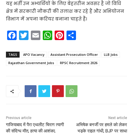
यह भर्ती उन अभ्यर्थियों के लिए बेहतरीन अवसर है जो विधि
क्षेत्र में सरकारी नौकरी की तलाश कर रहे हैं और अभियोजन
विभाग में अपना करियर बनाना चाहते हैं।
F
T
E
W
Pi
S
a
w
m
h
nt
h
c
itt
ai
a
er
ar
TAGS
APO Vacancy
Assistant Prosecution Officer
LLB Jobs
e
er
l
ts
e
e
Rajasthan Government Jobs
RPSC Recruitment 2026
b
A
st
o
p
o
p
k
Previous article
Next article
गाजियाबाद में पैरा एथलीट चिराग त्यागी
अभिषेक बनर्जी पर हमले को लेकर
की संदिग्ध मौत, हत्या की आशंका;
भड़के राहुल गांधी, BJP पर साधा