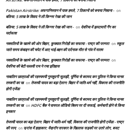
Pakistan Airstrike: अफगानिस्तान में पाक हमले, 7 ठिकानों को बनाया निशाना -
on
बलिया: 5 लाख के विवाद ने ली किन्नर रेखा की जान
बलिया: 5 लाख के विवाद ने ली किन्नर रेखा की जान -
देवरिया में झपटमारी गैंग का
on
पर्दाफाश
नक्सलियों के खात्मे की ओर बिहार, कुख्यात गिरोहों का सफाया - राष्ट्र की परम्परा
स्कूल
on
जाते समय कंबाइन की चपेट में आए भाई-बहन की दर्दनाक मौत से गांव में मातम
नक्सलियों के खात्मे की ओर बिहार, कुख्यात गिरोहों का सफाया - राष्ट्र की परम्परा
on
देवरिया की बेटी पल्लवी राय ने रचा इतिहास
नाबालिग छात्राओं की रहस्यमयी गुमशुदगी सुलझी, पूर्णिया से बरामद कर पुलिस ने किया मानव
तस्करी का ख
तेजस्वी यादव का बड़ा ऐलान: बिहार में जाति-धर्म नहीं, विकास की राजनीति
on
होगी एजेंडा
नाबालिग छात्राओं की रहस्यमयी गुमशुदगी सुलझी, पूर्णिया से बरामद कर पुलिस ने किया मानव
तस्करी का ख
HDFC बैंक ने वायरल ऑडियो क्लिप पर दी सफाई, कर्मचारी होने से किया
on
इनकार
तेजस्वी यादव का बड़ा ऐलान: बिहार में जाति-धर्म नहीं, विकास की राजनीति होगी एजेंडा - राष्ट्र
की परम्
फ्रांस में हाहाकार: मैक्रॉन सरकार के खिलाफ सड़कों पर उतरे लोग, बजट
on