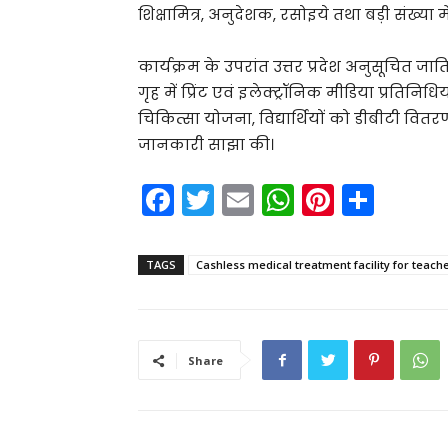
शिक्षामित्र, अनुदेशक, रसोइये तथा बड़ी संख्या मे
कार्यक्रम के उपरांत उत्तर प्रदेश अनुसूचित ज
गृह में प्रिंट एवं इलेक्ट्रॉनिक मीडिया प्रतिनिधि
चिकित्सा योजना, विद्यार्थियों को डीबीटी
जानकारी साझा की।
F
T
E
W
Pi
S
a
w
m
h
nt
h
c
itt
ai
a
er
ar
TAGS
Cashless medical treatment facility for teache
e
er
l
ts
e
e
b
A
st
o
p
Share
o
p
k