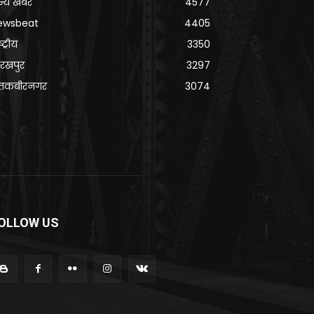
्य खबरे
4577
ewsbeat
4405
्ट्रीय
3350
रखपुर
3297
ंतकबीरनगर
3074
OLLOW US