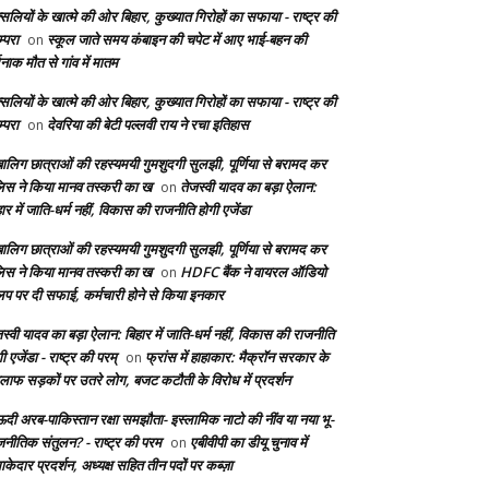
सलियों के खात्मे की ओर बिहार, कुख्यात गिरोहों का सफाया - राष्ट्र की
्परा
स्कूल जाते समय कंबाइन की चपेट में आए भाई-बहन की
on
दनाक मौत से गांव में मातम
सलियों के खात्मे की ओर बिहार, कुख्यात गिरोहों का सफाया - राष्ट्र की
्परा
देवरिया की बेटी पल्लवी राय ने रचा इतिहास
on
बालिग छात्राओं की रहस्यमयी गुमशुदगी सुलझी, पूर्णिया से बरामद कर
लिस ने किया मानव तस्करी का ख
तेजस्वी यादव का बड़ा ऐलान:
on
ार में जाति-धर्म नहीं, विकास की राजनीति होगी एजेंडा
बालिग छात्राओं की रहस्यमयी गुमशुदगी सुलझी, पूर्णिया से बरामद कर
लिस ने किया मानव तस्करी का ख
HDFC बैंक ने वायरल ऑडियो
on
लिप पर दी सफाई, कर्मचारी होने से किया इनकार
स्वी यादव का बड़ा ऐलान: बिहार में जाति-धर्म नहीं, विकास की राजनीति
ी एजेंडा - राष्ट्र की परम्
फ्रांस में हाहाकार: मैक्रॉन सरकार के
on
लाफ सड़कों पर उतरे लोग, बजट कटौती के विरोध में प्रदर्शन
दी अरब-पाकिस्तान रक्षा समझौता- इस्लामिक नाटो की नींव या नया भू-
जनीतिक संतुलन? - राष्ट्र की परम
एबीवीपी का डीयू चुनाव में
on
केदार प्रदर्शन, अध्यक्ष सहित तीन पदों पर कब्ज़ा