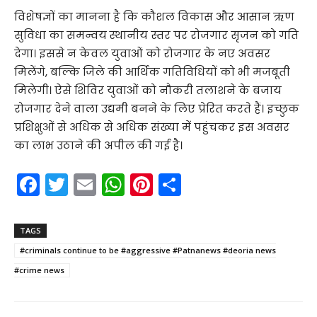
विशेषज्ञों का मानना है कि कौशल विकास और आसान ऋण
सुविधा का समन्वय स्थानीय स्तर पर रोजगार सृजन को गति
देगा। इससे न केवल युवाओं को रोजगार के नए अवसर
मिलेंगे, बल्कि जिले की आर्थिक गतिविधियों को भी मजबूती
मिलेगी। ऐसे शिविर युवाओं को नौकरी तलाशने के बजाय
रोजगार देने वाला उद्यमी बनने के लिए प्रेरित करते हैं। इच्छुक
प्रशिक्षुओं से अधिक से अधिक संख्या में पहुंचकर इस अवसर
का लाभ उठाने की अपील की गई है।
F
T
E
W
Pi
S
a
w
m
h
nt
h
c
itt
ai
a
er
ar
TAGS
e
er
l
ts
e
e
#criminals continue to be #aggressive #Patnanews #deoria news
b
A
st
#crime news
o
p