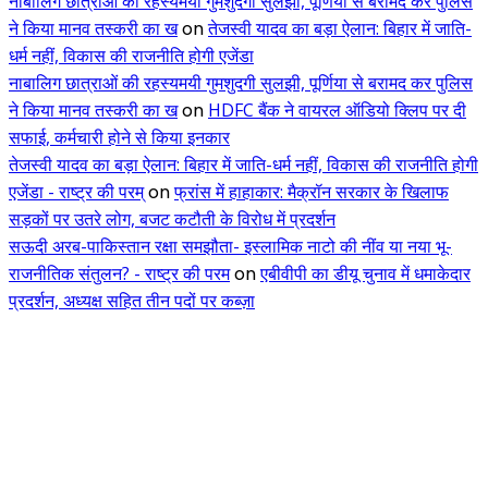
नाबालिग छात्राओं की रहस्यमयी गुमशुदगी सुलझी, पूर्णिया से बरामद कर पुलिस
ने किया मानव तस्करी का ख
on
तेजस्वी यादव का बड़ा ऐलान: बिहार में जाति-
धर्म नहीं, विकास की राजनीति होगी एजेंडा
नाबालिग छात्राओं की रहस्यमयी गुमशुदगी सुलझी, पूर्णिया से बरामद कर पुलिस
ने किया मानव तस्करी का ख
on
HDFC बैंक ने वायरल ऑडियो क्लिप पर दी
सफाई, कर्मचारी होने से किया इनकार
तेजस्वी यादव का बड़ा ऐलान: बिहार में जाति-धर्म नहीं, विकास की राजनीति होगी
एजेंडा - राष्ट्र की परम्
on
फ्रांस में हाहाकार: मैक्रॉन सरकार के खिलाफ
सड़कों पर उतरे लोग, बजट कटौती के विरोध में प्रदर्शन
सऊदी अरब-पाकिस्तान रक्षा समझौता- इस्लामिक नाटो की नींव या नया भू-
राजनीतिक संतुलन? - राष्ट्र की परम
on
एबीवीपी का डीयू चुनाव में धमाकेदार
प्रदर्शन, अध्यक्ष सहित तीन पदों पर कब्ज़ा
EDITOR PICKS
सोनार समाज की बैठक में बड़ा फैसला, राजू, आलोक और ओमप्रका
नगर अध्यक्ष