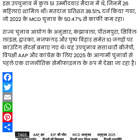
इस उपचुनाव में कुल 51 उम्मीदवार मैदान में थे, जिनमें 26
महिलाएं शामिल थीं। मतदान प्रतिशत 38.51% दर्ज किया गया,
जो 2022 के MCD चुनाव के 50.47% से काफी कम रहा।
राज्य चुनाव आयोग के अनुसार, कंझावला, पीतमपुरा, सिविल
लाइंस, द्वारका, नजफगढ़ और पुष्प विहार समेत 10 जगहों पर
काउंटिंग सेंटर्स बनाए गए थे। यह उपचुनाव सत्ताधारी बीजेपी,
विपक्षी AAP और कांग्रेस के लिए 2025 के आगामी चुनावों से
पहले एक राजनीतिक सेमीफाइनल के रूप में देखा जा रहा है।
F
a
T
c
w
E
e
i
m
W
b
t
a
h
P
TAGS
AAP हार
BJP की जीत
MCD उपचुनाव
उपचुनाव 2025
o
t
i
a
i
S
कांग्रेस प्रदर्शन
दिल्ली की सियासत
दिल्ली नगर निगम चुनाव
दिल्ली-राजनीति