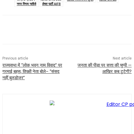
नगर निगम नतीजे
लेफ्ट पार्टी AIFB
o
e
l
t
n
h
k
r
s
t
a
A
e
r
p
r
e
p
e
s
Previous article
Next article
t
राज्यसभा में “लोक भवन नाम विवाद” पर
जनता की पीड़ा पर सत्ता की चुप्पी —
गरमाई बहस, विपक्षी नेता बोले– “संसद
आखिर कब टूटेगी?
नहीं बुलडोजर”