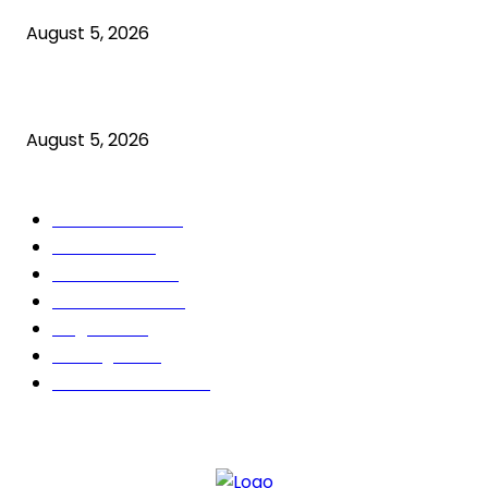
August 5, 2026
आईटीआई प्रवेश के लिए आवेदन की अंतिम तिथि 7 अगस्त तक बढ़ी
August 5, 2026
POPULAR CATEGORY
उत्तर प्रदेश
33574
देवरिया
9043
अन्य खबरे
4577
Newsbeat
4405
राष्ट्रीय
3350
गोरखपुर
3297
संतकबीरनगर
3074