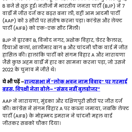
8 बजे से शुरू हुई। नतीजों में भारतीय जनता पार्टी (BJP) ने 7
वार्डों में जीत दर्ज कर बढ़त बना ली, वहीं आम आदमी पार्टी
(AAP) को 3 सीटों पर संतोष करना पड़ा। कांग्रेस और लेफ्ट
पार्टी (AIFB) को एक-एक सीट मिली।
BJP ने द्वारका B, विनोद नगर, अशोक विहार, ग्रेटर कैलाश,
डिचाओं कलां, शालीमार बाग B और चांदनी चौक वार्ड में जीत
हासिल की। हालांकि पार्टी को संगम विहार A और नारायणा
जैसे कुछ अहम वार्डों में हार का सामना करना पड़ा, जो उसने
2022 के चुनाव में जीते थे।
ये भी पढ़ें –
राज्यसभा में “लोक भवन नाम विवाद” पर गरमाई
बहस, विपक्षी नेता बोले– “संसद नहीं बुलडोजर”
AAP ने नारायणा, मुंडका और दक्षिणपुरी सीटों पर जीत दर्ज
की। कांग्रेस ने संगम विहार A पर कब्जा जमाया, जबकि लेफ्ट
पार्टी (AIFB) के मोहम्मद इमरान ने चांदनी महल वार्ड
जीतकर सबको चौंका दिया।