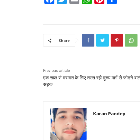
a
w
m
h
nt
h
c
itt
ai
a
er
ar
e
er
l
ts
e
e
b
A
st
Share
o
p
o
p
k
Previous article
एक साल से मरम्मत के लिए तरस रही मुख्य मार्ग से जोड़ने वाल
सड़क
Karan Pandey