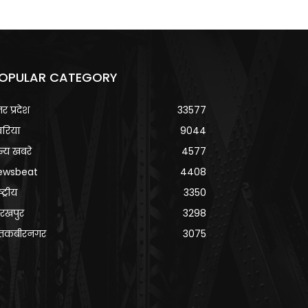
OPULAR CATEGORY
्तर प्रदेश
33577
वरिया
9044
्य खबरे
4577
ewsbeat
4408
्ट्रीय
3350
रखपुर
3298
ंतकबीरनगर
3075