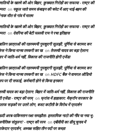
सलियों के खात्मे की ओर बिहार, कुख्यात गिरोहों का सफाया - राष्ट्र की
्परा
स्कूल जाते समय कंबाइन की चपेट में आए भाई-बहन की
on
दनाक मौत से गांव में मातम
सलियों के खात्मे की ओर बिहार, कुख्यात गिरोहों का सफाया - राष्ट्र की
्परा
देवरिया की बेटी पल्लवी राय ने रचा इतिहास
on
बालिग छात्राओं की रहस्यमयी गुमशुदगी सुलझी, पूर्णिया से बरामद कर
लिस ने किया मानव तस्करी का ख
तेजस्वी यादव का बड़ा ऐलान:
on
ार में जाति-धर्म नहीं, विकास की राजनीति होगी एजेंडा
बालिग छात्राओं की रहस्यमयी गुमशुदगी सुलझी, पूर्णिया से बरामद कर
लिस ने किया मानव तस्करी का ख
HDFC बैंक ने वायरल ऑडियो
on
लिप पर दी सफाई, कर्मचारी होने से किया इनकार
स्वी यादव का बड़ा ऐलान: बिहार में जाति-धर्म नहीं, विकास की राजनीति
ी एजेंडा - राष्ट्र की परम्
फ्रांस में हाहाकार: मैक्रॉन सरकार के
on
लाफ सड़कों पर उतरे लोग, बजट कटौती के विरोध में प्रदर्शन
दी अरब-पाकिस्तान रक्षा समझौता- इस्लामिक नाटो की नींव या नया भू-
जनीतिक संतुलन? - राष्ट्र की परम
एबीवीपी का डीयू चुनाव में
on
केदार प्रदर्शन, अध्यक्ष सहित तीन पदों पर कब्ज़ा