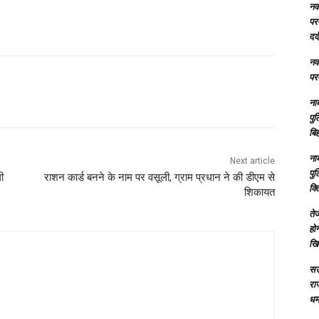
नक्
परम
दर्
नक्
परम
ना
पु
बिह
ना
Next article
पु
ी
राशन कार्ड बनने के नाम पर वसूली, ग्राम प्रधान ने की डीएम से
क्
शिकायत
तेज
होग
खि
सऊ
रा
धमा