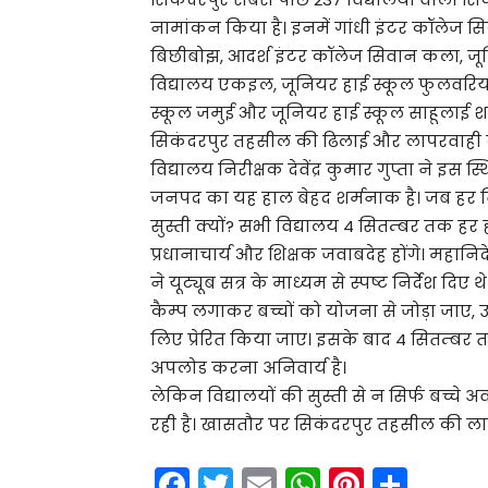
नामांकन किया है। इनमें गांधी इंटर कॉलेज सि
बिछीबोझ, आदर्श इंटर कॉलेज सिवान कला, जून
विद्यालय एकइल, जूनियर हाई स्कूल फुलवरिय
स्कूल जमुई और जूनियर हाई स्कूल साहूलाई श
सिकंदरपुर तहसील की ढिलाई और लापरवाही 
विद्यालय निरीक्षक देवेंद्र कुमार गुप्ता ने इस 
जनपद का यह हाल बेहद शर्मनाक है। जब हर वि
सुस्ती क्यों? सभी विद्यालय 4 सितम्बर तक हर ह
प्रधानाचार्य और शिक्षक जवाबदेह होंगे। महान
ने यूट्यूब सत्र के माध्यम से स्पष्ट निर्देश दि
कैम्प लगाकर बच्चों को योजना से जोड़ा जाए,
लिए प्रेरित किया जाए। इसके बाद 4 सितम्बर त
अपलोड करना अनिवार्य है।
लेकिन विद्यालयों की सुस्ती से न सिर्फ बच्चे अ
रही है। खासतौर पर सिकंदरपुर तहसील की लापर
F
T
E
W
Pi
S