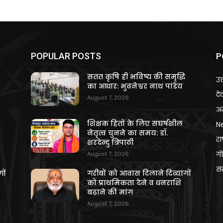
P
POPULAR POSTS
ि
सतत कृषि ही भविष्य की समृद्धि
उत
का आधार: भुवनेश्वर नाथ पांडेय
दे
August 7, 2026
अन
शिक्षक हितों के लिए संघर्षशील
N
नेतृत्व चुनने का समय: डॉ.
राष
शरदेन्दु त्रिपाठी
गो
August 7, 2026
स
ों
गरीबों को आवास दिलाने दिव्यांगों
को प्राथमिकता देने व धनराशि
बढ़ाने की मांग
August 7, 2026